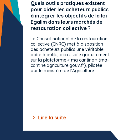
Quels outils pratiques existent
L'ache
pour aider les acheteurs publics
attrib
à intégrer les objectifs de la loi
offre 
Egalim dans leurs marchés de
exact
restauration collective ?
spécif
prévue
Le Conseil national de la restauration
consul
collective (CNRC) met à disposition
des acheteurs publics une véritable
Le Cons
boîte à outils, accessible gratuitement
décisio
sur la plateforme « ma cantine » (ma-
strict 
cantine.agriculture.gouv.fr), pilotée
: le rè
par le ministère de l'Agriculture.
s'impos
toutes 
celles-
dépourv
des off
Lire la suite
Lir
Item