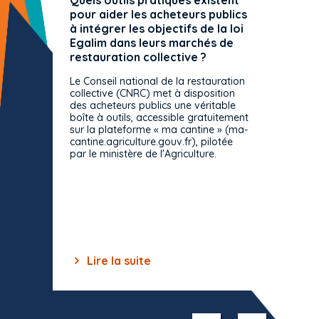
Quels outils pratiques existent
L'ache
pour aider les acheteurs publics
attrib
à intégrer les objectifs de la loi
offre 
Egalim dans leurs marchés de
exact
restauration collective ?
spécif
prévue
Le Conseil national de la restauration
consul
collective (CNRC) met à disposition
des acheteurs publics une véritable
Le Cons
boîte à outils, accessible gratuitement
décisio
sur la plateforme « ma cantine » (ma-
strict 
cantine.agriculture.gouv.fr), pilotée
: le rè
par le ministère de l'Agriculture.
s'impos
toutes 
celles-
dépourv
des off
Lire la suite
Lir
Item
1