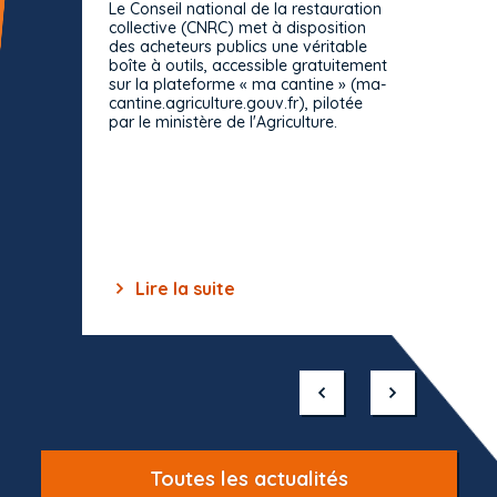
Le Conseil national de la restauration
consul
collective (CNRC) met à disposition
des acheteurs publics une véritable
Le Cons
boîte à outils, accessible gratuitement
décisio
sur la plateforme « ma cantine » (ma-
strict 
cantine.agriculture.gouv.fr), pilotée
: le rè
par le ministère de l'Agriculture.
s'impos
toutes 
celles-
dépourv
des off
Lire la suite
Lir
Item
1
of
10
Toutes les actualités