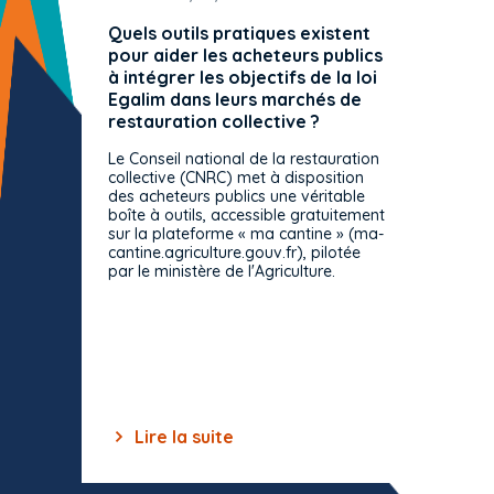
Quels outils pratiques existent
L'ache
pour aider les acheteurs publics
attrib
à intégrer les objectifs de la loi
offre 
Egalim dans leurs marchés de
exact
restauration collective ?
spécif
prévue
Le Conseil national de la restauration
consul
collective (CNRC) met à disposition
des acheteurs publics une véritable
Le Cons
boîte à outils, accessible gratuitement
décisio
sur la plateforme « ma cantine » (ma-
strict 
cantine.agriculture.gouv.fr), pilotée
: le rè
par le ministère de l'Agriculture.
s'impos
toutes 
celles-
dépourv
des off
Lire la suite
Lir
Item