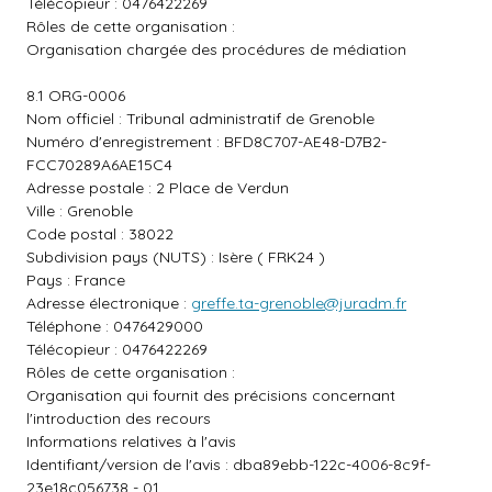
Télécopieur : 0476422269
Rôles de cette organisation :
Organisation chargée des procédures de médiation
8.1 ORG-0006
Nom officiel : Tribunal administratif de Grenoble
Numéro d'enregistrement : BFD8C707-AE48-D7B2-
FCC70289A6AE15C4
Adresse postale : 2 Place de Verdun
Ville : Grenoble
Code postal : 38022
Subdivision pays (NUTS) : Isère ( FRK24 )
Pays : France
Adresse électronique :
greffe.ta-grenoble@juradm.fr
Téléphone : 0476429000
Télécopieur : 0476422269
Rôles de cette organisation :
Organisation qui fournit des précisions concernant
l'introduction des recours
Informations relatives à l'avis
Identifiant/version de l'avis : dba89ebb-122c-4006-8c9f-
23e18c056738 - 01