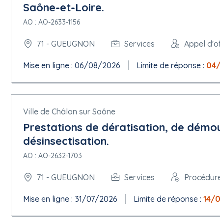
Saône-et-Loire.
5.1.16 Informations complémentaires, médiation et réexamen
AO : AO-2633-1156
Organisation chargée des procédures de recours : Tribunal Admin
Informations relatives aux délais de recours : voir documents de
71 - GUEUGNON
Services
Appel d'o
Organisation qui fournit des informations complémentaires sur 
Organisation qui fournit un accès hors ligne aux documents de 
Organisation qui reçoit les demandes de participation : Ville d
Mise en ligne : 06/08/2026
Limite de réponse :
04
Organisation qui traite les offres : Ville de Gueugnon
Section 8 - Organisations
Ville de Châlon sur Saône
8.1 ORG-0001
Prestations de dératisation, de démou
Nom officiel : Ville de Gueugnon
Numéro d'enregistrement : 21710230000019
désinsectisation.
Adresse postale : 9 rue de la Liberté
AO : AO-2632-1703
Ville : GUEUGNON
Code postal : 71130
71 - GUEUGNON
Services
Procédur
Subdivision pays (NUTS) : Saône-et-Loire ( FRC13 )
Pays : France
Point de contact : M. le Maire
Mise en ligne : 31/07/2026
Limite de réponse :
14/
Adresse électronique :
mairie@ville-gueugnon.fr
Téléphone : +33 385855050