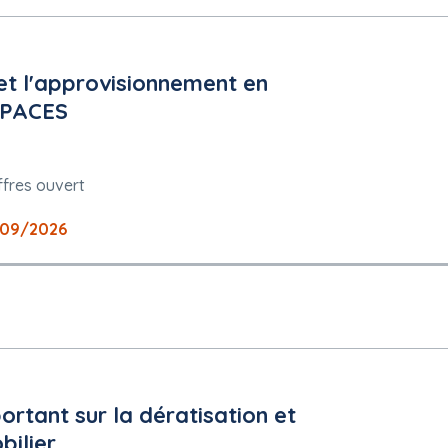
et l'approvisionnement en
 la procédure de passation de marché
 marché
ESPACES
ffres ouvert
09/2026
tant sur la dératisation et
bilier
690e - 01