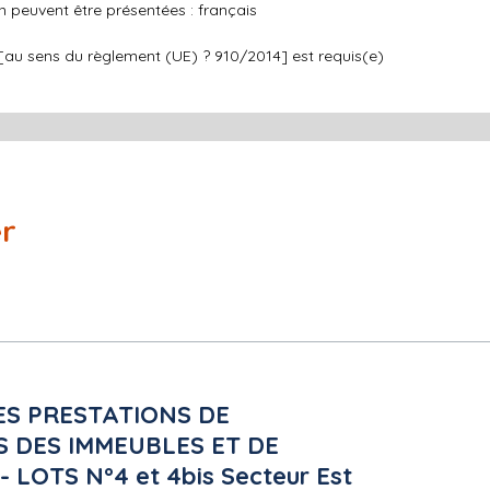
 peuvent être présentées : français
 [au sens du règlement (UE) ? 910/2014] est requis(e)
er
plois protégés : Non
S PRESTATIONS DE
 DES IMMEUBLES ET DE
OTS N°4 et 4bis Secteur Est