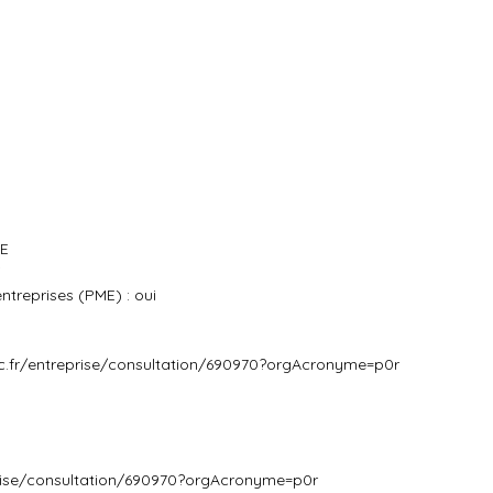
UE
i
treprises (PME) : oui
c.fr/entreprise/consultation/690970?orgAcronyme=p0r
prise/consultation/690970?orgAcronyme=p0r