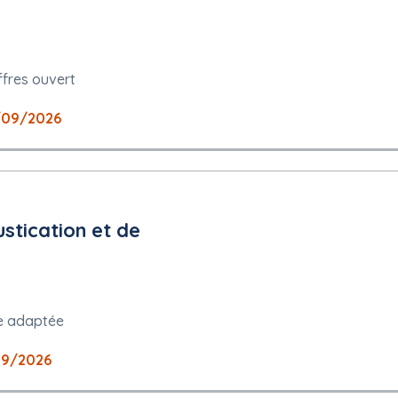
istratif de Dijon
 la consultation
ffres ouvert
la procédure de passation de marché : Ville de Gueugnon
marché : Ville de Gueugnon
e Gueugnon
/09/2026
stication et de
e adaptée
09/2026