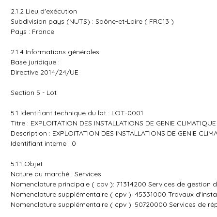
2.1.2 Lieu d'exécution
Subdivision pays (NUTS) : Saône-et-Loire ( FRC13 )
Pays : France
2.1.4 Informations générales
Base juridique :
Directive 2014/24/UE
Section 5 - Lot
5.1 Identifiant technique du lot : LOT-0001
Titre : EXPLOITATION DES INSTALLATIONS DE GENIE CLIMATIQU
Description : EXPLOITATION DES INSTALLATIONS DE GENIE CLI
Identifiant interne : 0
5.1.1 Objet
Nature du marché : Services
Nomenclature principale ( cpv ): 71314200 Services de gestion d
Nomenclature supplémentaire ( cpv ): 45331000 Travaux d'install
Nomenclature supplémentaire ( cpv ): 50720000 Services de répa