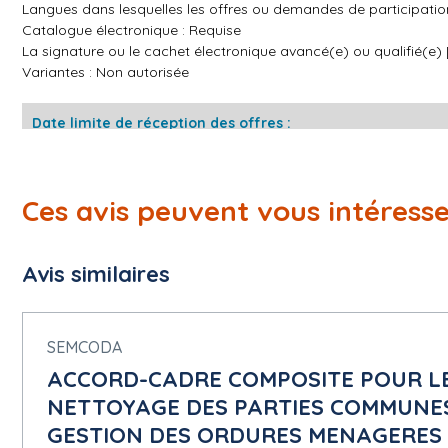
Langues dans lesquelles les offres ou demandes de participation
Catalogue électronique : Requise
La signature ou le cachet électronique avancé(e) ou qualifié(e)
Variantes : Non autorisée
Date limite de réception des offres :
11/06/2026 à 12:00
Date limite de validité de l'offre : 2 Mois
Ces avis peuvent vous intéress
Conditions du marché :
Le marché doit être exécuté dans le cadre de programmes d'em
Facturation en ligne : Requise
Avis similaires
La commande en ligne sera utilisée : non
Le paiement en ligne sera utilisé : non
SEMCODA
5.1.15 Techniques
Accord-cadre :
ACCORD-CADRE COMPOSITE POUR LE
Pas d'accord-cadre
NETTOYAGE DES PARTIES COMMUNES
Informations sur le système d'acquisition dynamique :
GESTION DES ORDURES MENAGERES - L
Pas de système d'acquisition dynamique