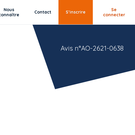
Nous
Se
Contact
S’inscrire
connaître
connecter
Avis n°AO-2621-0638