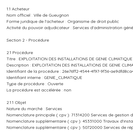
1.1 Acheteur
Nom officiel : Ville de Gueugnon
Forme juridique de l'acheteur : Organisme de droit public
Activité du pouvoir adjudicateur : Services d'administration géné
Section 2 - Procédure
2.1 Procédure
Titre : EXPLOITATION DES INSTALLATIONS DE GENIE CLIMATIQU
Description : EXPLOITATION DES INSTALLATIONS DE GENIE CLI
Identifiant de la procédure : 26e76ff2-4544-4f97-9f36-ae9dfd8ca
Identifiant interne : GENIE_CLIMATIQUE
Type de procédure : Ouverte
La procédure est accélérée : non
2.1.1 Objet
Nature du marché : Services
Nomenclature principale ( cpv ): 71314200 Services de gestion d
Nomenclature supplémentaire ( cpv ): 45331000 Travaux d'install
Nomenclature supplémentaire ( cpv ): 50720000 Services de répa