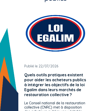
Publié le 22/07/2026
Publié 
Quels outils pratiques existent
L'ache
pour aider les acheteurs publics
attrib
à intégrer les objectifs de la loi
offre 
Egalim dans leurs marchés de
exact
restauration collective ?
spécif
prévue
Le Conseil national de la restauration
consul
collective (CNRC) met à disposition