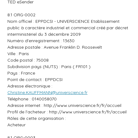
TED eSender
8.1 ORG-0002
Nom officiel : EPPDCSI - UNIVERSCIENCE Etablissement
public à caractère industriel et commercial créé par décret
interministériel du 3 décembre 2009
Numéro d'enregistrement : 13630
Adresse postale : Avenue Franklin D. Roosevelt
Ville : Paris
Code postal : 75008
Subdivision pays (NUTS) : Paris ( FR101 )
Pays : France
Point de contact : EPPDCSI
Adresse électronique :
Christine.KAUFFMANN@universcience.fr
Téléphone : 0140058070
Adresse internet :
http://www.universcience.fr/fr/accueil
Profil de l'acheteur :
http://www.universcience.fr/fr/accueil
Rôles de cette organisation :
Acheteur
8.1 ORG-0003