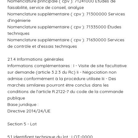
Nomenclature principale ( cpv ): 71241000 Études de
faisabilité, service de conseil, analyse
Nomenclature supplémentaire ( cpv ): 71300000 Services
d'ingénierie
Nomenclature supplémentaire ( cpv ): 71335000 Études
techniques
Nomenclature supplémentaire ( cpv ): 71630000 Services
de contrôle et d'essais techniques
2.1.4 Informations générales
Informations complémentaires : I - Visite de site facultative
sur demande (article 3.2.3 du Rc) Ii - Négociation non
admise conformément à la procédure utilisée Iii - Des
marchés similaires pourront être conclus dans les
conditions de l'article R.2122-7 du code de la commande
publique
Base juridique :
Directive 2014/24/UE
Section 5 - Lot
5.1 Identifiant technique du lot : LOT-0000