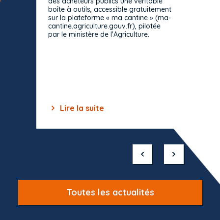
des acheteurs publics une véritable
Le Cons
boîte à outils, accessible gratuitement
décisio
sur la plateforme « ma cantine » (ma-
strict 
cantine.agriculture.gouv.fr), pilotée
: le rè
par le ministère de l'Agriculture.
s'impos
toutes 
celles-
dépourv
des off
Lire la suite
Lir
Item
1
of
10
Toutes les actualités