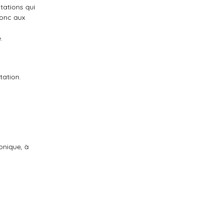
tations qui
donc aux
.
tation.
onique, à