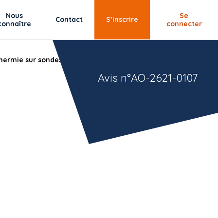
Nous
Se
Contact
S’inscrire
connaître
connecter
ermie sur sondes verticales, projet piscine
Avis n°AO-2621-0107