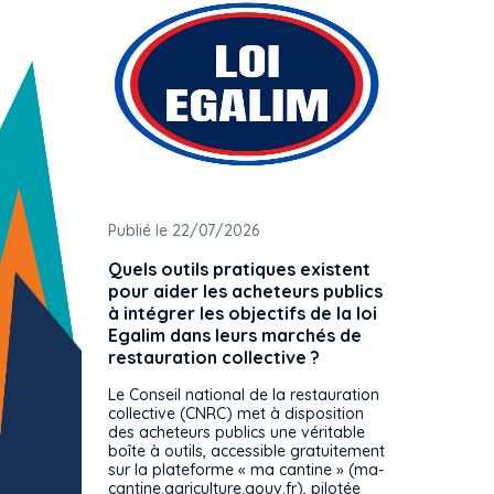
Publié le 22/07/2026
Publié 
Quels outils pratiques existent
L'ache
pour aider les acheteurs publics
attrib
à intégrer les objectifs de la loi
offre 
Egalim dans leurs marchés de
exact
restauration collective ?
spécif
prévue
Le Conseil national de la restauration
consul
collective (CNRC) met à disposition
des acheteurs publics une véritable
Le Cons
boîte à outils, accessible gratuitement
décisio
sur la plateforme « ma cantine » (ma-
strict 
cantine.agriculture.gouv.fr), pilotée