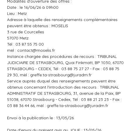
Modalités d'ouverture des offres :
Date : le 16/06/26 à 09h00
Lieu : Metz
Adresse à laquelle des renseignements complémentaires
peuvent être obtenus : MOSELIS
3 rue de Courcelles
57070 Metz
Tél : 03 87 55 75 00
mèl :
contact@moselis.fr
Instance chargée des procédures de recours : TRIBUNAL
JUDICIAIRE DE STRASBOURG, Quai Finkmatt, BP 1030, 67070
STRASBOURG - CEDEX, Tél : 03 88 75 27 27 - Fax : 03 88 75
29 30, mèl :
greffe.ta-strasbourg@juradm.fr
Service auprès duquel des renseignements peuvent être
obtenus concernant l'introduction des recours : TRIBUNAL
ADMINISTRATIF DE STRASBOURG, 31, avenue de la Paix, BP
51038, 67070 Strasbourg - Cedex, Tél : 03 88 21 23 23 - Fax :
03 88 36 44 66, mèl :
greffe.ta-strasbourg@juradm.fr
Envoi à la publication le : 13/05/26.
Date d'envoi du présent avis au JOUE : 13/05/26.