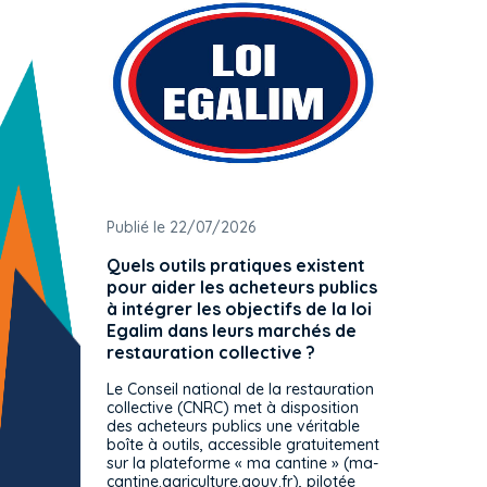
Publié le 22/07/2026
Publié 
Quels outils pratiques existent
L'ache
pour aider les acheteurs publics
attrib
à intégrer les objectifs de la loi
offre 
Egalim dans leurs marchés de
exact
restauration collective ?
spécif
prévue
Le Conseil national de la restauration
consul
collective (CNRC) met à disposition
des acheteurs publics une véritable
Le Cons
boîte à outils, accessible gratuitement
décisio
sur la plateforme « ma cantine » (ma-
strict 
cantine.agriculture.gouv.fr), pilotée