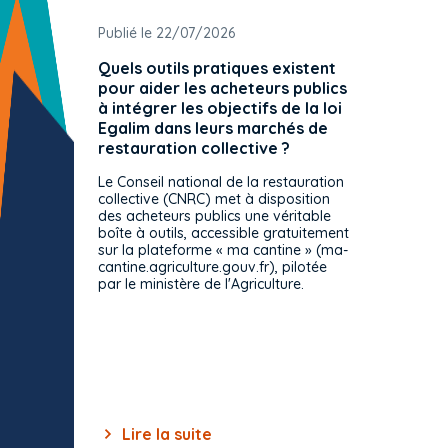
Publié le 22/07/2026
Publié 
Quels outils pratiques existent
L'ache
pour aider les acheteurs publics
attrib
à intégrer les objectifs de la loi
offre 
Egalim dans leurs marchés de
exact
restauration collective ?
spécif
prévue
Le Conseil national de la restauration
consul
collective (CNRC) met à disposition
des acheteurs publics une véritable
Le Cons
boîte à outils, accessible gratuitement
décisio
sur la plateforme « ma cantine » (ma-
strict 
cantine.agriculture.gouv.fr), pilotée
: le rè
par le ministère de l'Agriculture.
s'impos
toutes 
celles-
dépourv
des off
Lire la suite
Lir