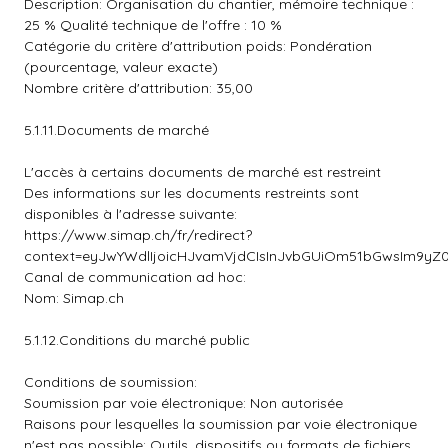
Description: Organisation du chantier, mémoire technique :
25 % Qualité technique de l'offre : 10 %
Catégorie du critère d'attribution poids: Pondération
(pourcentage, valeur exacte)
Nombre critère d'attribution: 35,00
5.1.11.Documents de marché
L'accès à certains documents de marché est restreint
Des informations sur les documents restreints sont
disponibles à l'adresse suivante:
https://www.simap.ch/fr/redirect?
context=eyJwYWdlIjoicHJvamVjdCIsInJvbGUiOm51bGwsIm
Canal de communication ad hoc:
Nom: Simap.ch
5.1.12.Conditions du marché public
Conditions de soumission:
Soumission par voie électronique: Non autorisée
Raisons pour lesquelles la soumission par voie électronique
n'est pas possible: Outils, dispositifs ou formats de fichiers