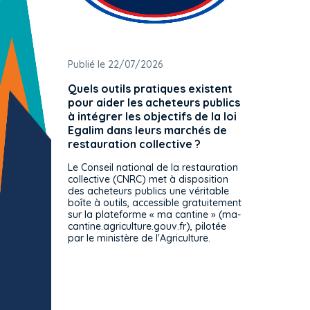
Publié le 22/07/2026
Publié 
Quels outils pratiques existent
L'ache
pour aider les acheteurs publics
attrib
à intégrer les objectifs de la loi
offre 
Egalim dans leurs marchés de
exact
restauration collective ?
spécif
prévue
Le Conseil national de la restauration
consul
collective (CNRC) met à disposition
des acheteurs publics une véritable
Le Cons
boîte à outils, accessible gratuitement
décisio
sur la plateforme « ma cantine » (ma-
strict 
cantine.agriculture.gouv.fr), pilotée
: le rè
par le ministère de l'Agriculture.
s'impos
toutes 
celles-
dépourv
des off