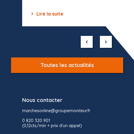
Lire la suite
Lir
Item
1
of
10
Toutes les actualités
Nous contacter
marchesonline@groupemoniteur.fr
0 820 320 901
(0,12cts/min + prix d’un appel)