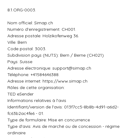
8.1.ORG-0003.
Nom officiel: Simap.ch
Numéro d'enregistrement: CH001.
Adresse postale: Holzikofenweg 36.
Ville: Bern
Code postal: 3003.
Subdivision pays (NUTS): Bern / Berne (CH021)
Pays: Suisse
Adresse électronique:
support@simap.ch
Téléphone: +41584646388.
Adresse internet: https://www.simap.ch
Rôles de cette organisation:
TED eSender
Informations relatives à l'avis
Identifiant/version de l'avis: 013f7cc5-8b8b-4d91-a6d2-
fc63b2ac4fe6 - 01.
Type de formulaire: Mise en concurrence
Type d'avis: Avis de marché ou de concession - régime
ordinaire