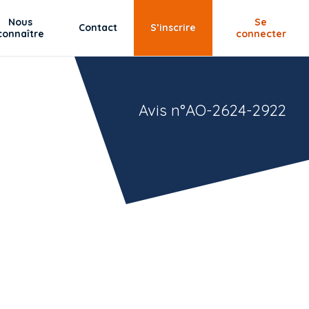
Nous
Se
Contact
S’inscrire
connaître
connecter
Avis n°AO-2624-2922