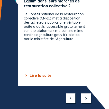
Egalim dans leurs marchés de
exact
restauration collective ?
spécif
prévue
Le Conseil national de la restauration
consul
collective (CNRC) met à disposition
des acheteurs publics une véritable
Le Cons
boîte à outils, accessible gratuitement
décisio
sur la plateforme « ma cantine » (ma-
strict 
cantine.agriculture.gouv.fr), pilotée
: le rè
par le ministère de l'Agriculture.
s'impos
toutes 
celles-
dépourv
des off
Lire la suite
Lir
Item
1
of
10