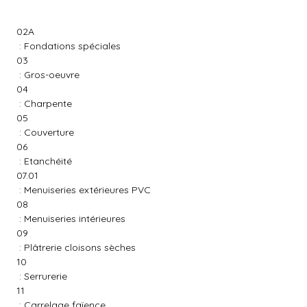
02A
: Fondations spéciales
03
: Gros-oeuvre
04
: Charpente
05
: Couverture
06
: Etanchéité
07.01
: Menuiseries extérieures PVC
08
: Menuiseries intérieures
09
: Plâtrerie cloisons sèches
10
: Serrurerie
11
: Carrelage faïence