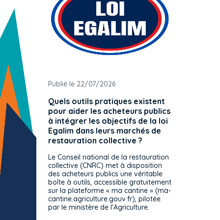
Publié le 22/07/2026
Publié 
Quels outils pratiques existent
L'ache
pour aider les acheteurs publics
attrib
à intégrer les objectifs de la loi
offre 
Egalim dans leurs marchés de
exact
restauration collective ?
spécif
prévue
Le Conseil national de la restauration
consul
collective (CNRC) met à disposition
des acheteurs publics une véritable
Le Cons
boîte à outils, accessible gratuitement
décisio
sur la plateforme « ma cantine » (ma-
strict 
cantine.agriculture.gouv.fr), pilotée
: le rè
par le ministère de l'Agriculture.
s'impos
toutes 