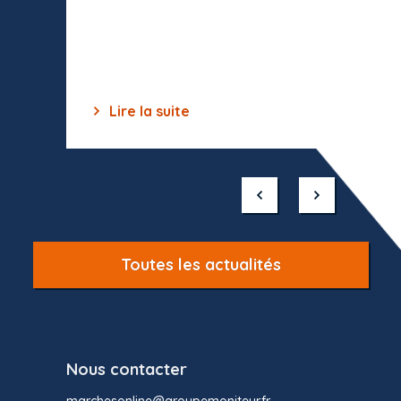
celles-
dépourv
des off
Lire la suite
Lir
Item
1
of
10
Toutes les actualités
Nous contacter