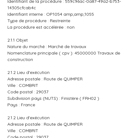
Identifiant de la procédure : 559c96ac-0a87-49a2-b753-
14305cfcab4c
Identifiant interne : OP1054 amp;amp;1055
Type de procédure : Restreinte
La procédure est accélérée : non
2.1.1 Objet
Nature du marché : Marché de travaux
Nomenclature principale ( cpv ): 45000000 Travaux de
construction
2.1.2 Lieu d'exécution
Adresse postale : Route de QUIMPER
Ville : COMBRIT
Code postal : 29037
Subdivision pays (NUTS) : Finistère ( FRH02 )
Pays : France
2.1.2 Lieu d'exécution
Adresse postale : Route de QUIMPER
Ville : COMBRIT
Code postal : 29037