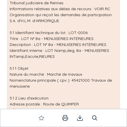
Tribunal judiciaire de Rennes
Informations relatives aux délais de recours : VOIR RC
Organisation qui reçoit les demandes de participation :
S.A. d'H.L.M. d'ARMORIQUE
5.1 Identifiant technique du lot : LOT-0006
Titre : LOT N° 8a - MENUISERIES INTÉRIEURES
Description : LOT N° 8a - MENUISERIES INTÉRIEURES
Identifiant interne : LOT Namp;deg; 8a - MENUISERIES
INTamp;Eacute;RIEURES
5.1.1 Objet
Nature du marché : Marché de travaux
Nomenclature principale ( cpv ): 45421000 Travaux de
menuiserie
5.1.2 Lieu d'exécution
Adresse postale : Route de QUIMPER
Ville : COMBRIT
Code postal : 29037
Subdivision pays (NUTS) : Finistère ( FRH02 )