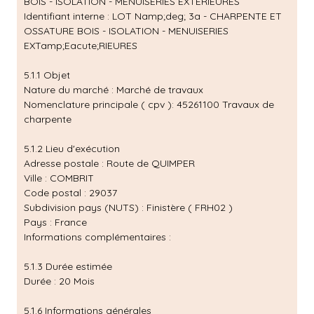
BOIS - ISOLATION - MENUISERIES EXTÉRIEURES
Identifiant interne : LOT Namp;deg; 3a - CHARPENTE ET
OSSATURE BOIS - ISOLATION - MENUISERIES
EXTamp;Eacute;RIEURES
5.1.1 Objet
Nature du marché : Marché de travaux
Nomenclature principale ( cpv ): 45261100 Travaux de
charpente
5.1.2 Lieu d'exécution
Adresse postale : Route de QUIMPER
Ville : COMBRIT
Code postal : 29037
Subdivision pays (NUTS) : Finistère ( FRH02 )
Pays : France
Informations complémentaires :
5.1.3 Durée estimée
Durée : 20 Mois
5.1.6 Informations générales