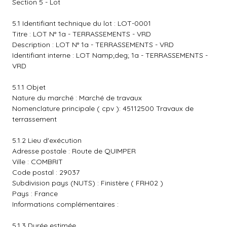
Section 5 - Lot
5.1 Identifiant technique du lot : LOT-0001
Titre : LOT N° 1a - TERRASSEMENTS - VRD
Description : LOT N° 1a - TERRASSEMENTS - VRD
Identifiant interne : LOT Namp;deg; 1a - TERRASSEMENTS -
VRD
5.1.1 Objet
Nature du marché : Marché de travaux
Nomenclature principale ( cpv ): 45112500 Travaux de
terrassement
5.1.2 Lieu d'exécution
Adresse postale : Route de QUIMPER
Ville : COMBRIT
Code postal : 29037
Subdivision pays (NUTS) : Finistère ( FRH02 )
Pays : France
Informations complémentaires :
5.1.3 Durée estimée