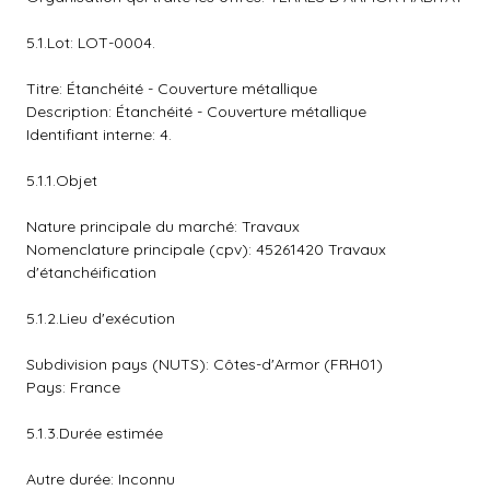
5.1.Lot: LOT-0004.
Titre: Étanchéité - Couverture métallique
Description: Étanchéité - Couverture métallique
Identifiant interne: 4.
5.1.1.Objet
Nature principale du marché: Travaux
Nomenclature principale (cpv): 45261420 Travaux
d'étanchéification
5.1.2.Lieu d'exécution
Subdivision pays (NUTS): Côtes-d'Armor (FRH01)
Pays: France
5.1.3.Durée estimée
Autre durée: Inconnu