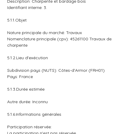
Description: Charpente et bardage bois
Identifiant interne: 3.
5.1.1.Objet
Nature principale du marché: Travaux
Nomenclature principale (cpv): 45261100 Travaux de
charpente
5.1.2.Lieu d'exécution
Subdivision pays (NUTS): Côtes-d'Armor (FRH01)
Pays: France
5.1.3.Durée estimée
Autre durée: Inconnu
5.1.6.Informations générales
Participation réservée:
La participation n'est pas réservée.