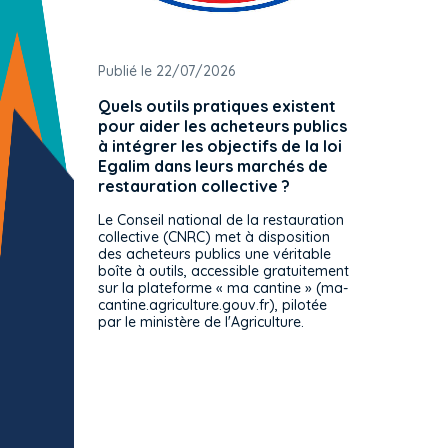
Publié le 22/07/2026
Publié 
Quels outils pratiques existent
L'ache
pour aider les acheteurs publics
attrib
à intégrer les objectifs de la loi
offre 
Egalim dans leurs marchés de
exact
restauration collective ?
spécif
prévue
Le Conseil national de la restauration
consul
collective (CNRC) met à disposition
des acheteurs publics une véritable
Le Cons
boîte à outils, accessible gratuitement
décisio
sur la plateforme « ma cantine » (ma-
strict 
cantine.agriculture.gouv.fr), pilotée
: le rè
par le ministère de l'Agriculture.
s'impos
toutes 
celles-
dépourv
des off