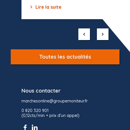
Lire la suite
Lir
Item
1
of
10
Toutes les actualités
Nous contacter
marchesonline@groupemoniteur.fr
0 820 320 901
(0,12cts/min + prix d’un appel)