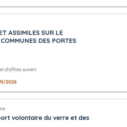
T ASSIMILES SUR LE
E COMMUNES DES PORTES
nistratif de Caen
 des recours : Tribunal administratif de Caen
el d'offres ouvert
11/2026
emballages (verre et EMR), transfert et stockage du verre
rt volontaire du verre et des emballages ménagers recyclables. Sont
rie
ort volontaire du verre et des