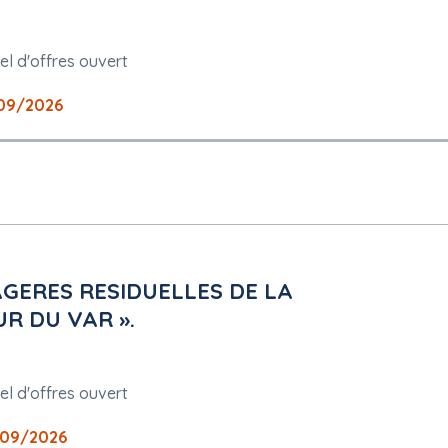
el d'offres ouvert
piaws/index.cfm?fuseaction=demat.termes&IDM=1814624
 peuvent être présentées : français
09/2026
utorisée
ERES RESIDUELLES DE LA
R DU VAR ».
plois protégés : Non
el d'offres ouvert
09/2026