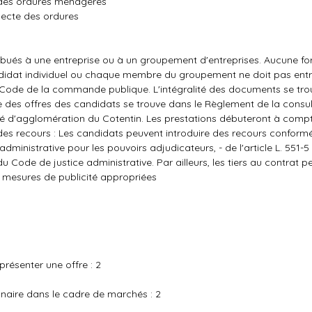
e des ordures ménagères
lecte des ordures
ibués à une entreprise ou à un groupement d'entreprises. Aucune f
ndidat individuel ou chaque membre du groupement ne doit pas entr
 Code de la commande publique. L'intégralité des documents se trou
se des offres des candidats se trouve dans le Règlement de la consul
 d'agglomération du Cotentin. Les prestations débuteront à compt
n des recours : Les candidats peuvent introduire des recours confor
e administrative pour les pouvoirs adjudicateurs, - de l'article L. 551-5
s du Code de justice administrative. Par ailleurs, les tiers au contrat 
 mesures de publicité appropriées
résenter une offre : 2
naire dans le cadre de marchés : 2