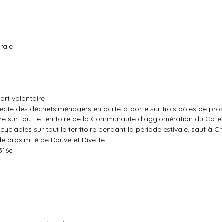
rale
ort volontaire
ollecte des déchets ménagers en porte-à-porte sur trois pôles de pro
verre sur tout le territoire de la Communauté d'agglomération du Coten
yclables sur tout le territoire pendant la période estivale, sauf à 
de proximité de Douve et Divette
316c