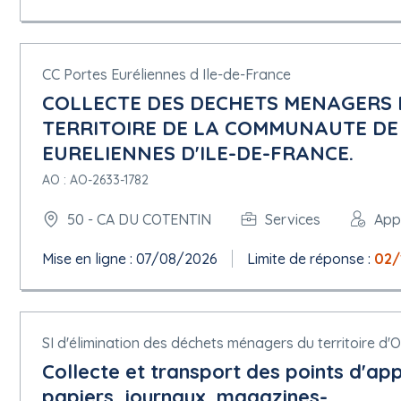
5.1.15 Techniques
Accord-cadre :
Pas d'accord-cadre
CC Portes Euréliennes d Ile-de-France
Informations sur le système d'acquisition dynamique :
COLLECTE DES DECHETS MENAGERS E
Pas de système d'acquisition dynamique
TERRITOIRE DE LA COMMUNAUTE D
Enchère électronique : non
EURELIENNES D'ILE-DE-FRANCE.
5.1.16 Informations complémentaires, médiation et réexamen
AO : AO-2633-1782
Organisation chargée des procédures de recours : Tribunal admi
Organisation qui fournit des précisions concernant l'introduction
50 - CA DU COTENTIN
Services
App
TED eSender : Avenue-Web Systèmes
Mise en ligne : 07/08/2026
Limite de réponse :
02/
5.1 Identifiant technique du lot : LOT-0002
Titre : Collecte des colonnes d'apport volontaire destinées aux 
Description : Ce marché concerne la collecte des points d'appo
concernés le transfert et le stockage du verre
Identifiant interne : 2
SI d'élimination des déchets ménagers du territoire d'O
Collecte et transport des points d'app
5.1.1 Objet
papiers, journaux, magazines-..
Nature du marché : Services