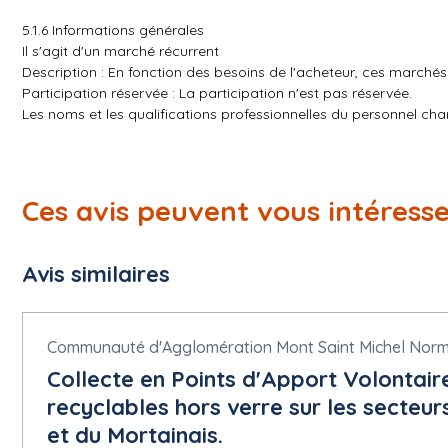
5.1.6 Informations générales
Il s'agit d'un marché récurrent
Description : En fonction des besoins de l'acheteur, ces marché
Participation réservée : La participation n'est pas réservée.
Les noms et les qualifications professionnelles du personnel ch
Projet de passation de marché non financé par des fonds de l'
Le marché relève de l'accord sur les marchés publics (AMP) : ou
Informations complémentaires : Le marché est conclu de sa date
prestations sont les suivants : - Le Pôle de proximité du Val de Sa
Ces avis peuvent vous intéress
Vallée de l'Ouve
5.1.7 Marché public stratégique
Avis similaires
Méthode utilisée pour réduire l'incidence environnementale : Aut
Objectif social promu : Autre
5.1.11 Documents de marché
Communauté d'Agglomération Mont Saint Michel Nor
Adresse des documents de marché :
https://www.marches-publ
Collecte en Points d'Apport Volontai
Canal de communication ad hoc :
recyclables hors verre sur les secteur
Nom : AW Solutions
et du Mortainais.