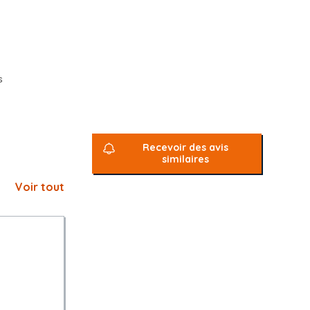
s
r ces
ité de la
Recevoir des avis
similaires
Voir tout
IDM=1814624