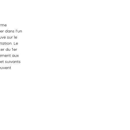
orme
er dans l'un
ve sur le
tation. Le
er du 1er
mément aux
 et suivants
peuvent