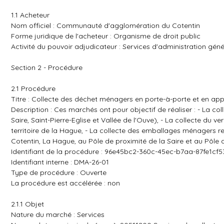
1.1 Acheteur
Nom officiel : Communauté d'agglomération du Cotentin
Forme juridique de l'acheteur : Organisme de droit public
Activité du pouvoir adjudicateur : Services d'administration géné
Section 2 - Procédure
2.1 Procédure
Titre : Collecte des déchet ménagers en porte-à-porte et en app
Description : Ces marchés ont pour objectif de réaliser : - La c
Saire, Saint-Pierre-Eglise et Vallée de l'Ouve), - La collecte du 
territoire de la Hague, - La collecte des emballages ménagers rec
Cotentin, La Hague, au Pôle de proximité de la Saire et au Pôle 
Identifiant de la procédure : 96e45bc2-360c-45ec-b7aa-87fe1cf5
Identifiant interne : DMA-26-01
Type de procédure : Ouverte
La procédure est accélérée : non
2.1.1 Objet
Nature du marché : Services