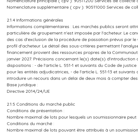
Nomenclature principale ( cpv ): 90511200 Services de collect
Nomenclature supplémentaire ( cpv ): 90511000 Services de col
2.1.4 Informations générales
Informations complémentaires : Les marchés publics seront attr
particulière de groupement n'est imposée par l'acheteur. Le ca
des cas d'exclusion de la procédure de passation prévus par le
profil d'acheteur. Le détail des sous-critères permettant l'analy
financement provient des ressources propres de la Communauté
janvier 2027. Précisions concernant le(s) date(s) d'introductio
dispositions : - de l'article L. 551-1 et suivants du Code de justic
pour les entités adjudicatrices, - de l'article L. 551-13 et suivant
introduire un recours dans un délai de deux mois à compter des
Base juridique :
Directive 2014/24/UE
2.1.5 Conditions du marché public
Conditions de présentation :
Nombre maximal de lots pour lesquels un soumissionnaire peut p
Conditions du marché :
Nombre maximal de lots pouvant être attribués à un soumission