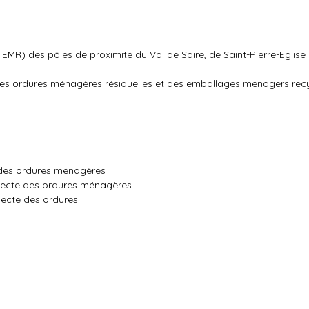
MR) des pôles de proximité du Val de Saire, de Saint-Pierre-Eglise 
 des ordures ménagères résiduelles et des emballages ménagers recy
e des ordures ménagères
llecte des ordures ménagères
lecte des ordures