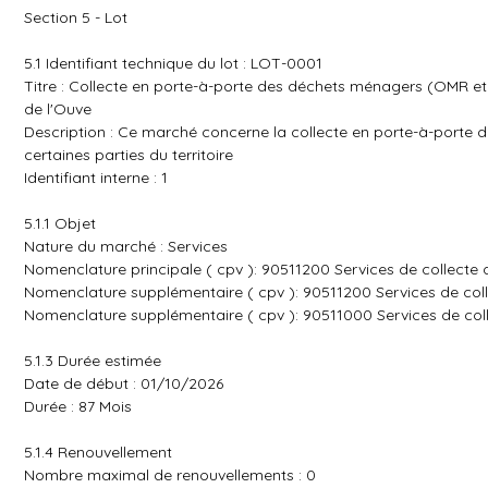
Section 5 - Lot
5.1 Identifiant technique du lot : LOT-0001
Titre : Collecte en porte-à-porte des déchets ménagers (OMR et E
de l'Ouve
Description : Ce marché concerne la collecte en porte-à-porte
certaines parties du territoire
Identifiant interne : 1
5.1.1 Objet
Nature du marché : Services
Nomenclature principale ( cpv ): 90511200 Services de collect
Nomenclature supplémentaire ( cpv ): 90511200 Services de co
Nomenclature supplémentaire ( cpv ): 90511000 Services de col
5.1.3 Durée estimée
Date de début : 01/10/2026
Durée : 87 Mois
5.1.4 Renouvellement
Nombre maximal de renouvellements : 0