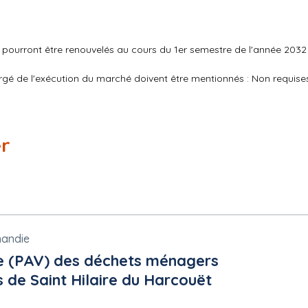
s pourront être renouvelés au cours du 1er semestre de l'année 2032
argé de l'exécution du marché doivent être mentionnés : Non requise
UE
i
 de notification au 31 décembre 2033. Les territoires concernés pa
ire, - Le Pôle de proximité de Saint-Pierre-Eglise, - Le Pôle de proxim
er
re
mandie
ics.info/mpiaws/index.cfm?fuseaction=dematEnt.login&type=DCE&
re (PAV) des déchets ménagers
s de Saint Hilaire du Harcouët