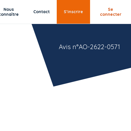
Nous
Se
Contact
S’inscrire
connaître
connecter
Avis n°AO-2622-0571