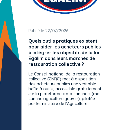
Publié le 22/07/2026
Publié 
Quels outils pratiques existent
L'ache
pour aider les acheteurs publics
attrib
à intégrer les objectifs de la loi
offre 
Egalim dans leurs marchés de
exact
restauration collective ?
spécif
prévue
Le Conseil national de la restauration
consul
collective (CNRC) met à disposition
des acheteurs publics une véritable
Le Cons
boîte à outils, accessible gratuitement
décisio
sur la plateforme « ma cantine » (ma-
strict 
cantine.agriculture.gouv.fr), pilotée
: le rè
par le ministère de l'Agriculture.
s'impos
toutes 
celles-
dépourv
des off