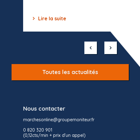
Lire la suite
Lir
Item
1
of
10
Toutes les actualités
Nous contacter
marchesonline@groupemoniteur.fr
0 820 320 901
(0,12cts/min + prix d’un appel)