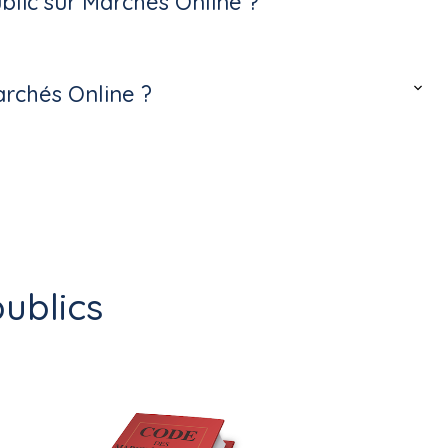
lic sur Marchés Online ?
archés Online ?
ublics