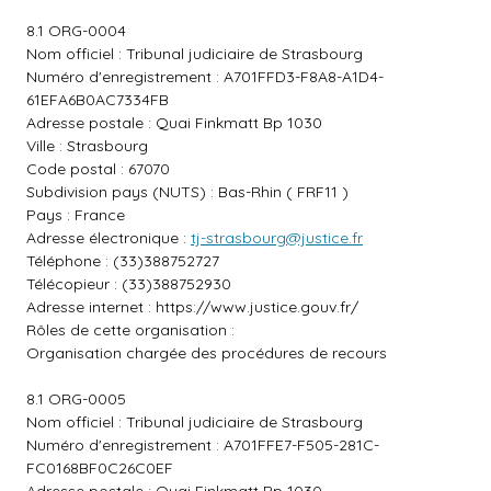
8.1 ORG-0004
Nom officiel : Tribunal judiciaire de Strasbourg
Numéro d'enregistrement : A701FFD3-F8A8-A1D4-
61EFA6B0AC7334FB
Adresse postale : Quai Finkmatt Bp 1030
Ville : Strasbourg
Code postal : 67070
Subdivision pays (NUTS) : Bas-Rhin ( FRF11 )
Pays : France
Adresse électronique :
tj-strasbourg@justice.fr
Téléphone : (33)388752727
Télécopieur : (33)388752930
Adresse internet :
https://www.justice.gouv.fr/
Rôles de cette organisation :
Organisation chargée des procédures de recours
8.1 ORG-0005
Nom officiel : Tribunal judiciaire de Strasbourg
Numéro d'enregistrement : A701FFE7-F505-281C-
FC0168BF0C26C0EF