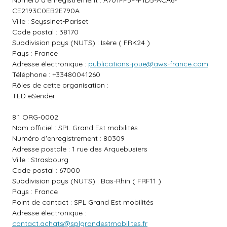
Numéro d'enregistrement : A701FF5F-F1D5-ACA6-
CE2193C0EB2E790A
Ville : Seyssinet-Pariset
Code postal : 38170
Subdivision pays (NUTS) : Isère ( FRK24 )
Pays : France
Adresse électronique :
publications-joue@aws-france.com
Téléphone : +33480041260
Rôles de cette organisation :
TED eSender
8.1 ORG-0002
Nom officiel : SPL Grand Est mobilités
Numéro d'enregistrement : 80309
Adresse postale : 1 rue des Arquebusiers
Ville : Strasbourg
Code postal : 67000
Subdivision pays (NUTS) : Bas-Rhin ( FRF11 )
Pays : France
Point de contact : SPL Grand Est mobilités
Adresse électronique :
contact.achats@splgrandestmobilites.fr