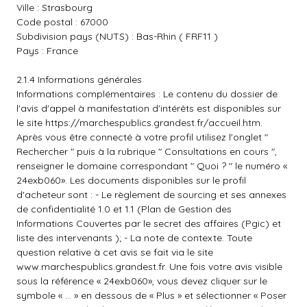
Ville : Strasbourg
Code postal : 67000
Subdivision pays (NUTS) : Bas-Rhin ( FRF11 )
Pays : France
2.1.4 Informations générales
Informations complémentaires : Le contenu du dossier de
l'avis d'appel à manifestation d'intérêts est disponibles sur
le site
https://marchespublics.grandest.fr/accueil.htm
.
Après vous être connecté à votre profil utilisez l'onglet "
Rechercher " puis à la rubrique " Consultations en cours ",
renseigner le domaine correspondant " Quoi ? " le numéro «
24exb060». Les documents disponibles sur le profil
d'acheteur sont : - Le règlement de sourcing et ses annexes
de confidentialité 1.0 et 1.1 (Plan de Gestion des
Informations Couvertes par le secret des affaires (Pgic) et
liste des intervenants ); - La note de contexte. Toute
question relative à cet avis se fait via le site
www.marchespublics.grandest.fr
. Une fois votre avis visible
sous la référence « 24exb060», vous devez cliquer sur le
symbole « … » en dessous de « Plus » et sélectionner « Poser