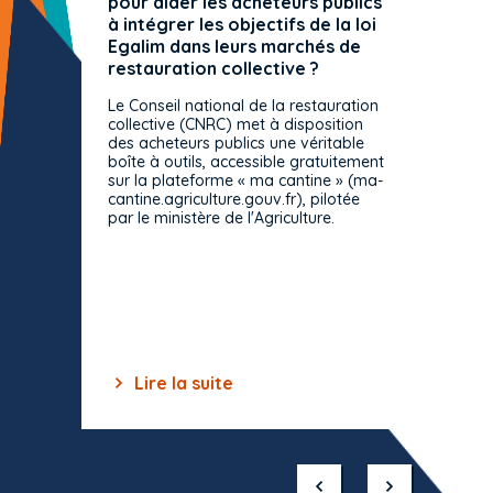
pour aider les acheteurs publics
attrib
à intégrer les objectifs de la loi
offre 
Egalim dans leurs marchés de
exact
restauration collective ?
spécif
prévue
Le Conseil national de la restauration
consul
collective (CNRC) met à disposition
des acheteurs publics une véritable
Le Cons
boîte à outils, accessible gratuitement
décisio
sur la plateforme « ma cantine » (ma-
strict 
cantine.agriculture.gouv.fr), pilotée
: le rè
par le ministère de l'Agriculture.
s'impos
toutes 
celles-
dépourv
des off
Lire la suite
Lir
Item
1
of