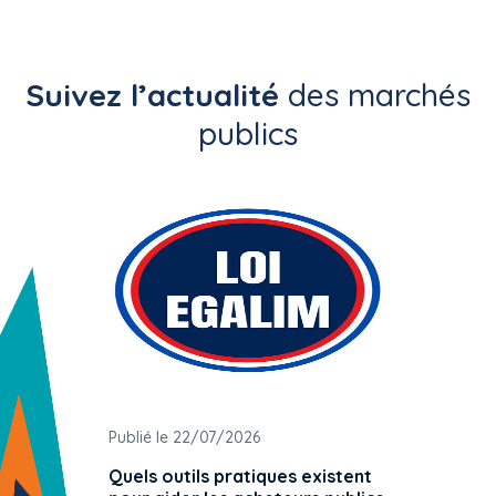
Suivez l’actualité
des marchés
publics
Publié le 22/07/2026
Publié 
Quels outils pratiques existent
L'ache