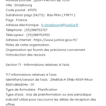
Adresse postale : Quai Finkmatt Bp 1030
Ville : Strasbourg
Code postal : 67070
Subdivision pays (NUTS) : Bas-Rhin ( FRF11 )
Pays : France
Adresse électronique :
tj-strasbourg@justice.fr
Téléphone : (33)388752727
Télécopieur : (33)388752930
Adresse internet :
https://www.justice.gouv.fr/
Rôles de cette organisation :
Organisation qui fournit des précisions concernant
l'introduction des recours
Section 11 - Informations relatives à l'avis
11.1 Informations relatives à l'avis
Identifiant/version de l'avis : 29e85dc4-396b-4559-99ca-
8561c686d04e - 01
Type de formulaire : Planification
Type d'avis : Avis de préinformation ou avis périodique
indicatif utilisé pour raccourcir les délais de réception des
offres