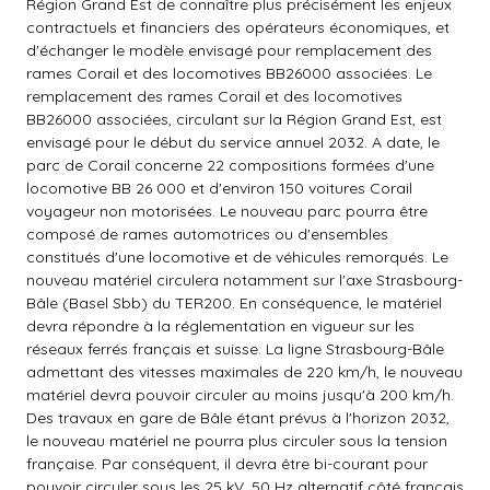
Région Grand Est de connaître plus précisément les enjeux
contractuels et financiers des opérateurs économiques, et
d'échanger le modèle envisagé pour remplacement des
rames Corail et des locomotives BB26000 associées. Le
remplacement des rames Corail et des locomotives
BB26000 associées, circulant sur la Région Grand Est, est
envisagé pour le début du service annuel 2032. A date, le
parc de Corail concerne 22 compositions formées d'une
locomotive BB 26 000 et d'environ 150 voitures Corail
voyageur non motorisées. Le nouveau parc pourra être
composé de rames automotrices ou d'ensembles
constitués d'une locomotive et de véhicules remorqués. Le
nouveau matériel circulera notamment sur l'axe Strasbourg-
Bâle (Basel Sbb) du TER200. En conséquence, le matériel
devra répondre à la réglementation en vigueur sur les
réseaux ferrés français et suisse. La ligne Strasbourg-Bâle
admettant des vitesses maximales de 220 km/h, le nouveau
matériel devra pouvoir circuler au moins jusqu'à 200 km/h.
Des travaux en gare de Bâle étant prévus à l'horizon 2032,
le nouveau matériel ne pourra plus circuler sous la tension
française. Par conséquent, il devra être bi-courant pour
pouvoir circuler sous les 25 kV, 50 Hz alternatif côté français