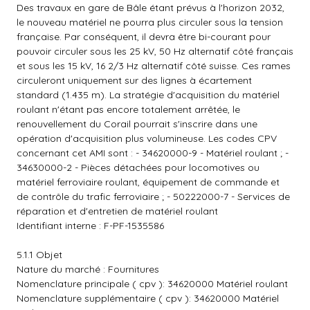
Des travaux en gare de Bâle étant prévus à l'horizon 2032,
le nouveau matériel ne pourra plus circuler sous la tension
française. Par conséquent, il devra être bi-courant pour
pouvoir circuler sous les 25 kV, 50 Hz alternatif côté français
et sous les 15 kV, 16 2/3 Hz alternatif côté suisse. Ces rames
circuleront uniquement sur des lignes à écartement
standard (1.435 m). La stratégie d'acquisition du matériel
roulant n'étant pas encore totalement arrêtée, le
renouvellement du Corail pourrait s'inscrire dans une
opération d'acquisition plus volumineuse. Les codes CPV
concernant cet AMI sont : - 34620000-9 - Matériel roulant ; -
34630000-2 - Pièces détachées pour locomotives ou
matériel ferroviaire roulant, équipement de commande et
de contrôle du trafic ferroviaire ; - 50222000-7 - Services de
réparation et d'entretien de matériel roulant
Identifiant interne : F-PF-1535586
5.1.1 Objet
Nature du marché : Fournitures
Nomenclature principale ( cpv ): 34620000 Matériel roulant
Nomenclature supplémentaire ( cpv ): 34620000 Matériel