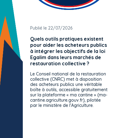
Publié le 22/07/2026
Publié 
Quels outils pratiques existent
L'ache
pour aider les acheteurs publics
attrib
à intégrer les objectifs de la loi
offre 
Egalim dans leurs marchés de
exact
restauration collective ?
spécif
prévue
Le Conseil national de la restauration
consul
collective (CNRC) met à disposition
des acheteurs publics une véritable
Le Cons
boîte à outils, accessible gratuitement
décisio
sur la plateforme « ma cantine » (ma-
strict 
cantine.agriculture.gouv.fr), pilotée
: le rè
par le ministère de l'Agriculture.
s'impos
toutes 
celles-
dépourv
des off