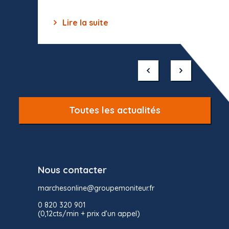
Lire la suite
Lir
Item
1
of
10
Toutes les actualités
Nous contacter
marchesonline@groupemoniteur.fr
0 820 320 901
(0,12cts/min + prix d’un appel)