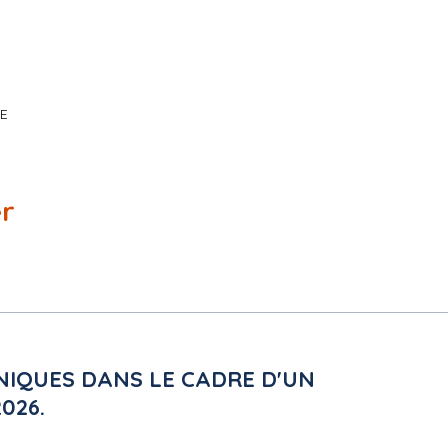
UE
i
62-1 à R2162-6 et L2125-I-1° du Code de la Commande Publique, le p
xécutera par bons de commande en application des articles R. 2162-
pour une période initiale de 24 mois (2 ans) à compter du 1er jan
er
te. L'accord-cadre pourra être éventuellement reconduit pour 2 autres
 reconduction est tacite.
sition
leur exacte)
NIQUES DANS LE CADRE D'UN
026.