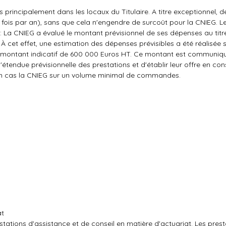
principalement dans les locaux du Titulaire. A titre exceptionnel, d
2 fois par an), sans que cela n'engendre de surcoût pour la CNIEG. 
e : La CNIEG a évalué le montant prévisionnel de ses dépenses au tit
À cet effet, une estimation des dépenses prévisibles a été réalisée 
un montant indicatif de 600 000 Euros HT. Ce montant est communiqu
étendue prévisionnelle des prestations et d'établir leur offre en con
cun cas la CNIEG sur un volume minimal de commandes.
at
stations d'assistance et de conseil en matière d'actuariat. Les prest