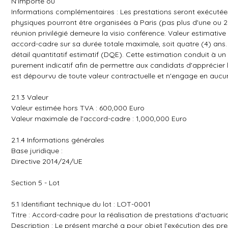
N'importe où
Informations complémentaires : Les prestations seront exécutées 
physiques pourront être organisées à Paris (pas plus d'une ou 
réunion privilégié demeure la visio conférence. Valeur estimativ
accord-cadre sur sa durée totale maximale, soit quatre (4) ans. 
détail quantitatif estimatif (DQE). Cette estimation conduit à 
purement indicatif afin de permettre aux candidats d'apprécier l'
est dépourvu de toute valeur contractuelle et n'engage en au
2.1.3 Valeur
Valeur estimée hors TVA : 600,000 Euro
Valeur maximale de l'accord-cadre : 1,000,000 Euro
2.1.4 Informations générales
Base juridique :
Directive 2014/24/UE
Section 5 - Lot
5.1 Identifiant technique du lot : LOT-0001
Titre : Accord-cadre pour la réalisation de prestations d'actuari
Description : Le présent marché a pour objet l'exécution des pre