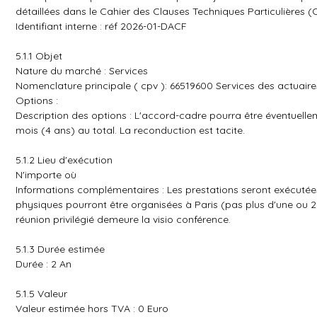
détaillées dans le Cahier des Clauses Techniques Particulières
Identifiant interne : réf 2026-01-DACF
5.1.1 Objet
Nature du marché : Services
Nomenclature principale ( cpv ): 66519600 Services des actuaire
Options :
Description des options : L'accord-cadre pourra être éventuelle
mois (4 ans) au total. La reconduction est tacite.
5.1.2 Lieu d'exécution
N'importe où
Informations complémentaires : Les prestations seront exécutées 
physiques pourront être organisées à Paris (pas plus d'une ou 
réunion privilégié demeure la visio conférence.
5.1.3 Durée estimée
Durée : 2 An
5.1.5 Valeur
Valeur estimée hors TVA : 0 Euro