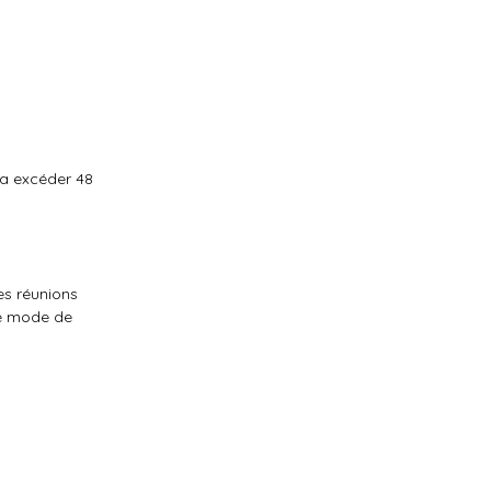
ra excéder 48
es réunions
Le mode de