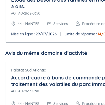
3 ans.
Date limite de réception des offres :
29/06/2026 à 12:00
AO : AO-2632-0650
44 - NANTES
Services
Procédure a
Date limite de validité de l'offre : 180 Jour
Conditions du marché :
Mise en ligne : 29/07/2026
Limite de réponse :
14/
Le marché doit être exécuté dans le cadre de programmes d'em
Facturation en ligne : Requise
La commande en ligne sera utilisée : non
Le paiement en ligne sera utilisé : oui
Avis du même domaine d’activité
5.1.15 Techniques
Accord-cadre :
Accord-cadre, sans remise en concurrence
Habitat Sud Atlantic
Nombre maximal de participants : 1
Accord-cadre à bons de commande por
Informations sur le système d'acquisition dynamique :
traitement des volatiles du parc immo
Pas de système d'acquisition dynamique
AO : AO-2633-1690
5.1.16 Informations complémentaires, médiation et réexamen
Organisation chargée des procédures de recours : Tribunal judi
Informations relatives aux délais de recours : Les recours pouvan
44 - NANTES
Services
Procédure a