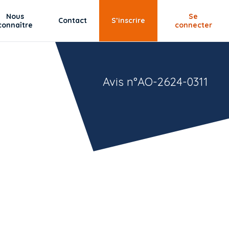
Nous
Se
Contact
S’inscrire
connaître
connecter
Avis n°AO-2624-0311