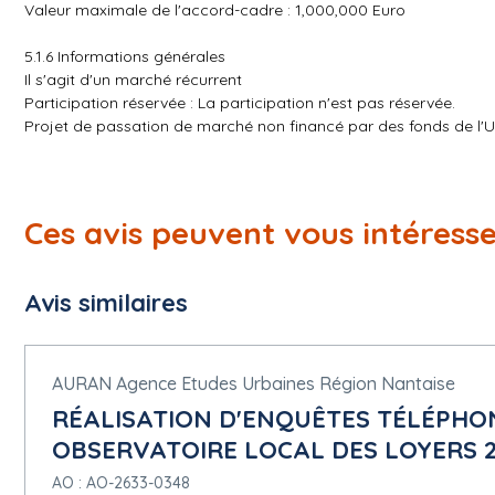
Valeur maximale de l'accord-cadre : 1,000,000 Euro
5.1.6 Informations générales
Il s'agit d'un marché récurrent
Participation réservée : La participation n'est pas réservée.
Projet de passation de marché non financé par des fonds de l'
Le marché relève de l'accord sur les marchés publics (AMP) : ou
Informations complémentaires : En application des articles R21
est passé sous la forme d'un accord-cadre mono-attribué. Il s'e
14 du Code de la commande publique. L'accord-cadre est conclu 
Ces avis peuvent vous intéress
de sa date de notification si celle-ci intervient après cette da
12 mois (1 an), et ne pourra excéder 48 mois (4 ans) au total. La
Avis similaires
5.1.10 Critères d'attribution
Critère :
Type : Prix
Description : Cf. Règlement de la consultation et Cadre de propo
AURAN Agence Etudes Urbaines Région Nantaise
Catégorie du critère d'attribution seuil : Pondération (points, va
RÉALISATION D'ENQUÊTES TÉLÉPHO
Nombre critère d'attribution : 40
OBSERVATOIRE LOCAL DES LOYERS 2
Critère :
Type : Qualité
AO : AO-2633-0348