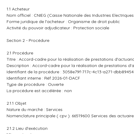
1.1 Acheteur
Nom officiel : CNIEG (Caisse Nationale des Industries Electriques
Forme juridique de l'acheteur : Organisme de droit public
Activité du pouvoir adjudicateur : Protection sociale
Section 2 - Procédure
2.1 Procédure
Titre : Accord-cadre pour la réalisation de prestations d'actuari
Description : Accord-cadre pour la réalisation de prestations d'
Identifiant de la procédure : 3058e79f-717c-4c13-a271-dbb8945
Identifiant interne : Réf 2026-01-DACF
Type de procédure : Ouverte
La procédure est accélérée : non
2.1.1 Objet
Nature du marché : Services
Nomenclature principale ( cpv ): 66519600 Services des actuaire
2.1.2 Lieu d'exécution