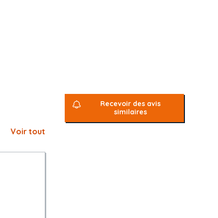
résent marché
13 et R. 2162-
vier 2027 ou
Recevoir des avis
 périodes de
similaires
Voir tout