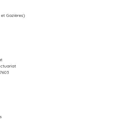
 et Gazières)
at
actuariat
47603
s