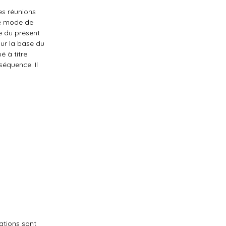
es réunions
Le mode de
re du présent
sur la base du
é à titre
séquence. Il
ations sont