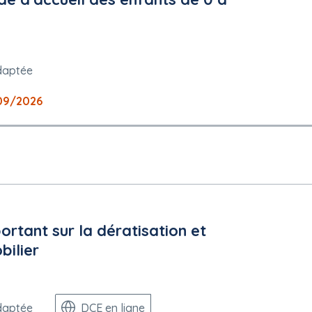
daptée
09/2026
plois protégés : Non
tant sur la dératisation et
bilier
ciaire de Rennes
t être exercés sont les référés précontractuels et contractuels tels
daptée
DCE en ligne