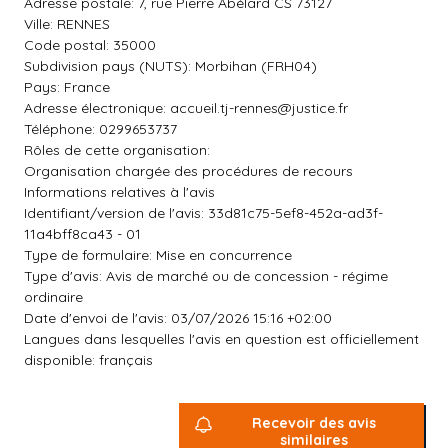
Adresse postale: 7, rue Pierre Abélard CS 73127
Ville: RENNES
Code postal: 35000
Subdivision pays (NUTS): Morbihan (FRH04)
Pays: France
Adresse électronique:
accueil.tj-rennes@justice.fr
Téléphone: 0299653737
Rôles de cette organisation:
Organisation chargée des procédures de recours
Informations relatives à l'avis
Identifiant/version de l'avis: 33d81c75-5ef8-452a-ad3f-
11a4bff8ca43 - 01
Type de formulaire: Mise en concurrence
Type d'avis: Avis de marché ou de concession - régime
ordinaire
Date d'envoi de l'avis: 03/07/2026 15:16 +02:00
Langues dans lesquelles l'avis en question est officiellement
disponible: français
Recevoir des avis
similaires