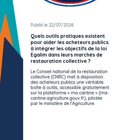
Publié le 22/07/2026
Publié 
Quels outils pratiques existent
L'ache
pour aider les acheteurs publics
attrib
à intégrer les objectifs de la loi
offre 
Egalim dans leurs marchés de
exact
restauration collective ?
spécif
prévue
Le Conseil national de la restauration
consul
collective (CNRC) met à disposition
des acheteurs publics une véritable
Le Cons
boîte à outils, accessible gratuitement
décisio
sur la plateforme « ma cantine » (ma-
strict 
cantine.agriculture.gouv.fr), pilotée
: le rè
par le ministère de l'Agriculture.
s'impos
toutes 
celles-
dépourv
des off