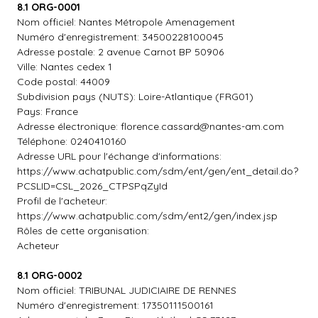
8.1 ORG-0001
Nom officiel: Nantes Métropole Amenagement
Numéro d'enregistrement: 34500228100045
Adresse postale: 2 avenue Carnot BP 50906
Ville: Nantes cedex 1
Code postal: 44009
Subdivision pays (NUTS): Loire-Atlantique (FRG01)
Pays: France
Adresse électronique:
florence.cassard@nantes-am.com
Téléphone: 0240410160
Adresse URL pour l'échange d'informations:
https://www.achatpublic.com/sdm/ent/gen/ent_detail.do?
PCSLID=CSL_2026_CTPSPqZyId
Profil de l'acheteur:
https://www.achatpublic.com/sdm/ent2/gen/index.jsp
Rôles de cette organisation:
Acheteur
8.1 ORG-0002
Nom officiel: TRIBUNAL JUDICIAIRE DE RENNES
Numéro d'enregistrement: 17350111500161