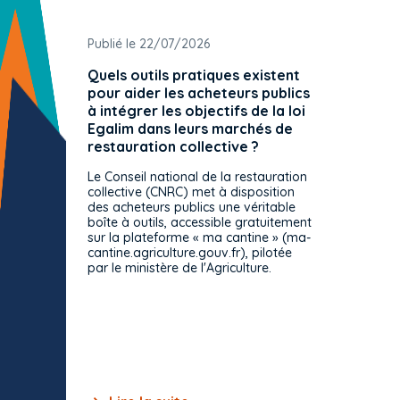
Publié le 22/07/2026
Publié 
Quels outils pratiques existent
L'ache
pour aider les acheteurs publics
attrib
à intégrer les objectifs de la loi
offre 
Egalim dans leurs marchés de
exact
restauration collective ?
spécif
prévue
Le Conseil national de la restauration
consul
collective (CNRC) met à disposition
des acheteurs publics une véritable
Le Cons
boîte à outils, accessible gratuitement
décisio
sur la plateforme « ma cantine » (ma-
strict 
cantine.agriculture.gouv.fr), pilotée
: le rè
par le ministère de l'Agriculture.
s'impos
toutes 
celles-
dépourv
des off