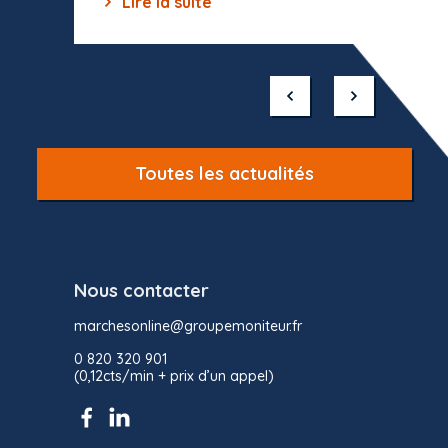
Lire la suite
Lir
Item
1
of
10
Toutes les actualités
Nous contacter
marchesonline@groupemoniteur.fr
0 820 320 901
(0,12cts/min + prix d’un appel)