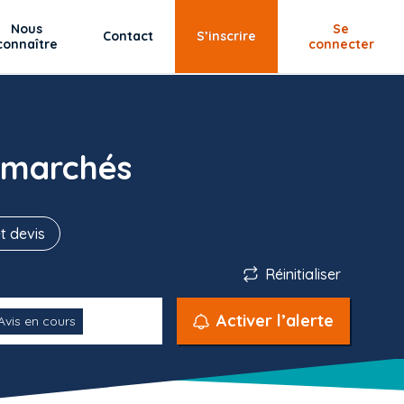
Nous
Se
Contact
S’inscrire
connaître
connecter
 marchés
t devis
Réinitialiser
Activer l’alerte
Avis en cours