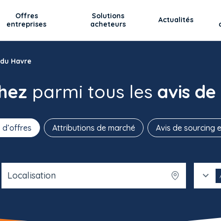
Offres
Solutions
Actualités
entreprises
acheteurs
 du Havre
chez
parmi tous les
avis de
 d’offres
Attributions de marché
Avis de sourcing e
Localisation