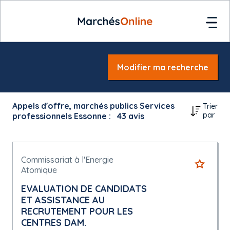
Modifier ma recherche
Appels d'offre, marchés publics Services
Trier
par
professionnels Essonne :
43
avis
Commissariat à l'Energie
Atomique
EVALUATION DE CANDIDATS
ET ASSISTANCE AU
RECRUTEMENT POUR LES
CENTRES DAM.