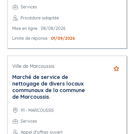
Services
Procédure adaptée
Mise en ligne : 08/08/2026
Limite de réponse :
01/09/2026
Ville de Marcoussis
Marché de service de
nettoyage de divers locaux
communaux de la commune
de Marcoussis.
91 - MARCOUSSIS
Services
Appel d'offres ouvert