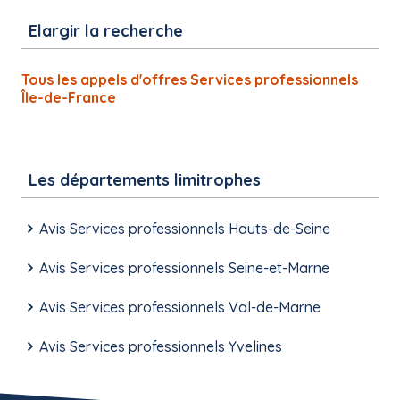
Elargir la recherche
Tous les appels d'offres Services professionnels
Île-de-France
Les départements limitrophes
Avis Services professionnels Hauts-de-Seine
Avis Services professionnels Seine-et-Marne
Avis Services professionnels Val-de-Marne
Avis Services professionnels Yvelines