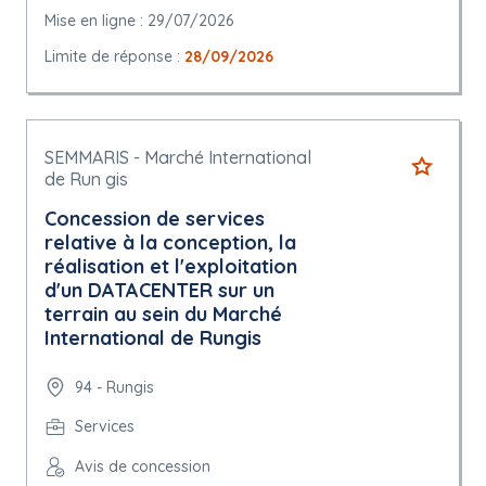
Mise en ligne : 29/07/2026
Limite de réponse :
28/09/2026
SEMMARIS - Marché International
de Run gis
Concession de services
relative à la conception, la
réalisation et l'exploitation
d'un DATACENTER sur un
terrain au sein du Marché
International de Rungis
94 - Rungis
Services
Avis de concession