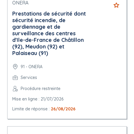
ONERA
Prestations de sécurité dont
sécurité incendie, de
gardiennage et de
surveillance des centres
d'Ile-de-France de Châtillon
(92), Meudon (92) et
Palaiseau (91)
91 - ONERA
Services
Procédure restreinte
Mise en ligne : 21/07/2026
Limite de réponse :
26/08/2026