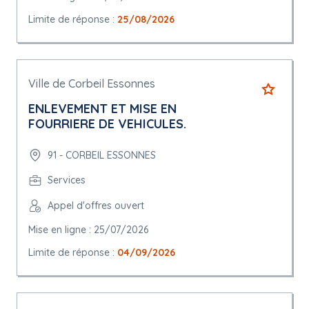
Limite de réponse :
25/08/2026
Ville de Corbeil Essonnes
ENLEVEMENT ET MISE EN
FOURRIERE DE VEHICULES.
91 - CORBEIL ESSONNES
Services
Appel d'offres ouvert
Mise en ligne : 25/07/2026
Limite de réponse :
04/09/2026