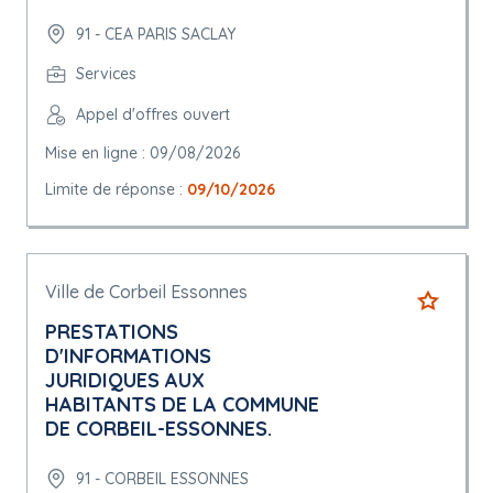
91 - CEA PARIS SACLAY
Services
Appel d'offres ouvert
Mise en ligne : 09/08/2026
Limite de réponse :
09/10/2026
Ville de Corbeil Essonnes
PRESTATIONS
D'INFORMATIONS
JURIDIQUES AUX
HABITANTS DE LA COMMUNE
DE CORBEIL-ESSONNES.
91 - CORBEIL ESSONNES