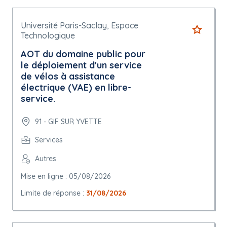
Université Paris-Saclay, Espace
Technologique
AOT du domaine public pour
le déploiement d'un service
de vélos à assistance
électrique (VAE) en libre-
service.
91 - GIF SUR YVETTE
Services
Autres
Mise en ligne : 05/08/2026
Limite de réponse :
31/08/2026