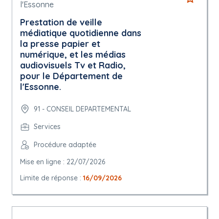
l'Essonne
Prestation de veille
médiatique quotidienne dans
la presse papier et
numérique, et les médias
audiovisuels Tv et Radio,
pour le Département de
l'Essonne.
91 - CONSEIL DEPARTEMENTAL
Services
Procédure adaptée
Mise en ligne : 22/07/2026
Limite de réponse :
16/09/2026