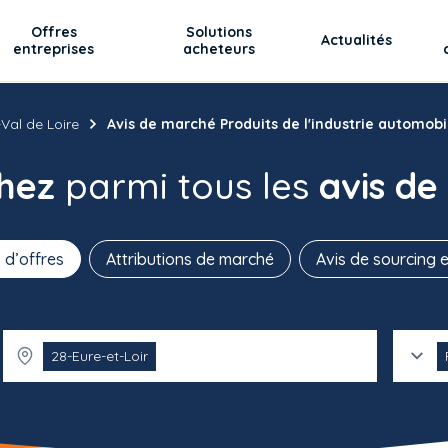
Offres
Solutions
Actualités
entreprises
acheteurs
Val de Loire
Avis de marché Produits de l'industrie automobi
chez
parmi tous les
avis de
 d’offres
Attributions de marché
Avis de sourcing e
28-Eure-et-Loir