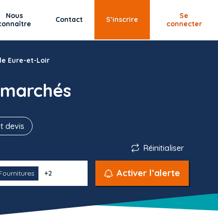
Nous
Se
Contact
S’inscrire
connaître
connecter
le Eure-et-Loir
 marchés
t devis
Réinitialiser
Activer l’alerte
Fournitures
+2