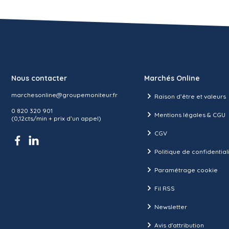
Nous contacter
Marchés Online
marchesonline@groupemoniteur.fr
Raison d’être et valeurs
0 820 320 901
Mentions légales & CGU
(0,12cts/min + prix d’un appel)
CGV
Politique de confidential
Paramétrage cookie
Fil RSS
Newsletter
Avis d'attribution