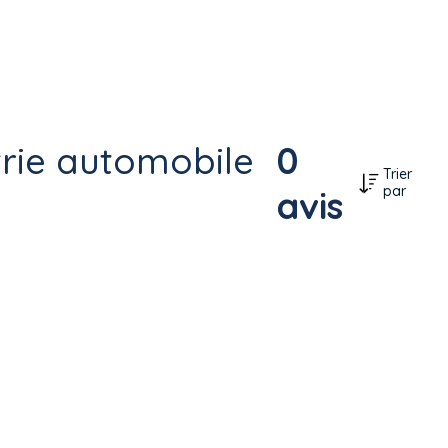
trie automobile
0
Trier
par
avis