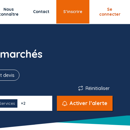
Nous
Se
Contact
S’inscrire
connaître
connecter
 marchés
t devis
Réinitialiser
Activer l’alerte
Services
+2