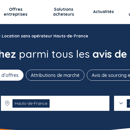
Offres
Solutions
Actualités
entreprises
acheteurs
 Location sans opérateur Hauts-de-France
chez
parmi tous les
avis de
 d’offres
Attributions de marché
Avis de sourcing e
Hauts-de-France