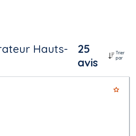
rateur Hauts-
25
Trier
par
avis