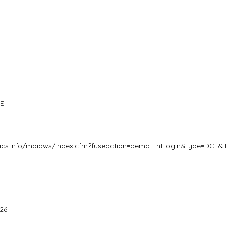
UE
i
ics.info/mpiaws/index.cfm?fuseaction=dematEnt.login&type=DCE&
026