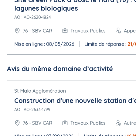
8.1 ORG-0002
lagunes biologiques
Nom officiel : Syndicats des Bassins Versants Cailly-Aubette-Ro
AO : AO-2620-1824
Numéro d'enregistrement : 57903
Adresse postale : 108 allée François Miterrand Cs50589
76 - SBV CAR
Travaux Publics
Appel
Ville : Rouen
Code postal : 76006
Mise en ligne : 08/05/2026
Limite de réponse :
21/
Subdivision pays (NUTS) : Seine-Maritime ( FRD22 )
Pays : France
Point de contact : ANQUETIN Benoît
Adresse électronique :
contact@sbvcar.fr
Avis du même domaine d’activité
Téléphone : 0235529285
Télécopieur : 0232768454
Adresse internet :
http://www.sagecaillyaubetterobec.fr
Profil de l'acheteur :
https://www.mpe76.fr
St Malo Agglomération
Rôles de cette organisation :
Construction d'une nouvelle station d'
Acheteur
AO : AO-2633-1799
8.1 ORG-0003
Nom officiel : Tribunal administratif de Rouen
76 - SBV CAR
Travaux Publics
Autre
Numéro d'enregistrement : 1DECDF5C-B1C3-B2B9-2346686A6EF
Adresse postale : 53 avenue Gustave Flaubert