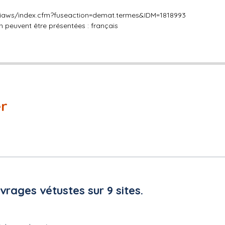
piaws/index.cfm?fuseaction=demat.termes&IDM=1818993
 peuvent être présentées : français
er
plois protégés : Non
vrages vétustes sur 9 sites.