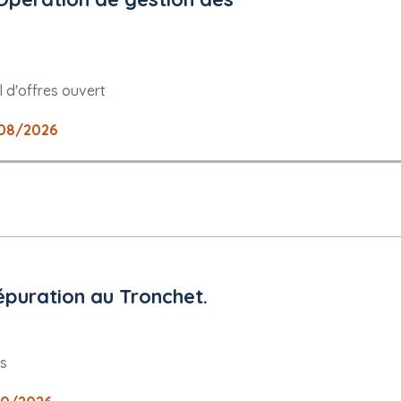
bec
 d'offres ouvert
08/2026
épuration au Tronchet.
s
2DA8E