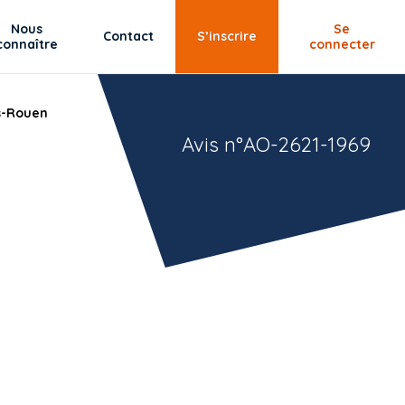
Nous
Se
Contact
S’inscrire
connaître
connecter
ès-Rouen
Avis n°AO-2621-1969