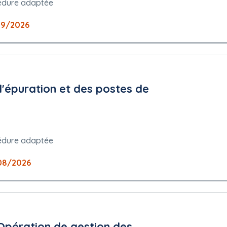
édure adaptée
09/2026
dministratif de Rouen
nistratif de Rouen
 des recours : Tribunal administratif de Rouen
d'épuration et des postes de
D24D2
édure adaptée
08/2026
 Opération de gestion des