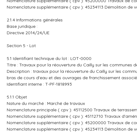
Nomenclature supplémentaire ( cpv ): 45200000 Travaux de const
Nomenclature supplémentaire ( cpv ): 45234113 Démolition de vo
2.1.4 Informations générales
Base juridique :
Directive 2014/24/UE
Section 5 - Lot
5.1 Identifiant technique du lot : LOT-0000
Titre : Travaux pour la réouverture du Cailly sur les communes 
Description : travaux pour la réouverture du Cailly sur les com
bras de cours d'eau et des ouvrages de franchissement associ
Identifiant interne : T-PF-1818993
5.1.1 Objet
Nature du marché : Marché de travaux
Nomenclature principale ( cpv ): 45112500 Travaux de terrasse
Nomenclature supplémentaire ( cpv ): 45112710 Travaux d'amé
Nomenclature supplémentaire ( cpv ): 45200000 Travaux de const
Nomenclature supplémentaire ( cpv ): 45234113 Démolition de vo