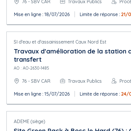
76 - SBV CAR
Travaux Publics
Proc
Enchère électronique : non
5.1.16 Informations complémentaires, médiation et réexamen
Mise en ligne : 18/07/2026
Limite de réponse :
21/
Organisation chargée des procédures de médiation : Tribunal a
Organisation chargée des procédures de recours : Tribunal admi
Organisation qui fournit des précisions concernant l'introduction
TED eSender : Avenue-Web Systèmes
SI d'eau et d'assainissement Caux Nord Est
Travaux d'amélioration de la station 
Section 8 - Organisations
transfert
8.1 ORG-0001
AO : AO-2630-1485
Nom officiel : Avenue-Web Systèmes
Numéro d'enregistrement : 1DECDF31-91D1-FC8D-1FB84C78D78
76 - SBV CAR
Travaux Publics
Proc
Ville : Seyssinet-Pariset
Code postal : 38170
Subdivision pays (NUTS) : Isère ( FRK24 )
Mise en ligne : 15/07/2026
Limite de réponse :
24/
Pays : France
Adresse électronique :
publications-joue@aws-france.com
Téléphone : +33480041260
Rôles de cette organisation :
ADEME (siège)
TED eSender
Site Green Pack à Bosc le Hard (76) :