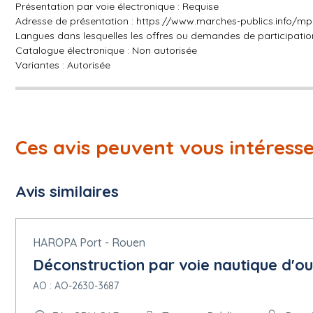
Présentation par voie électronique : Requise
Adresse de présentation :
https://www.marches-publics.info/m
Langues dans lesquelles les offres ou demandes de participation
Catalogue électronique : Non autorisée
Variantes : Autorisée
Date limite de réception des offres :
08/06/2026 à 12:00
Ces avis peuvent vous intéress
Conditions du marché :
Le marché doit être exécuté dans le cadre de programmes d'em
Facturation en ligne : Requise
Avis similaires
La commande en ligne sera utilisée : non
Le paiement en ligne sera utilisé : non
HAROPA Port - Rouen
5.1.15 Techniques
Accord-cadre :
Déconstruction par voie nautique d'ou
Pas d'accord-cadre
AO : AO-2630-3687
Informations sur le système d'acquisition dynamique :
Pas de système d'acquisition dynamique