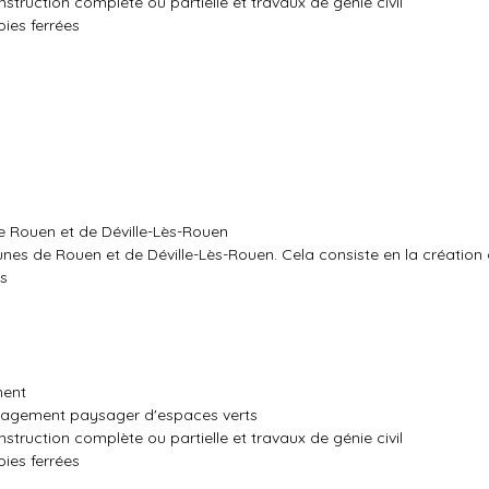
ruction complète ou partielle et travaux de génie civil
ies ferrées
de Rouen et de Déville-Lès-Rouen
munes de Rouen et de Déville-Lès-Rouen. Cela consiste en la créatio
és
ment
nagement paysager d'espaces verts
ruction complète ou partielle et travaux de génie civil
ies ferrées