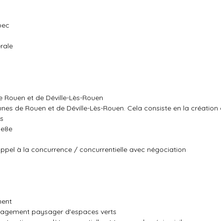
bec
rale
de Rouen et de Déville-Lès-Rouen
munes de Rouen et de Déville-Lès-Rouen. Cela consiste en la créatio
és
0e8e
ppel à la concurrence / concurrentielle avec négociation
ment
nagement paysager d'espaces verts