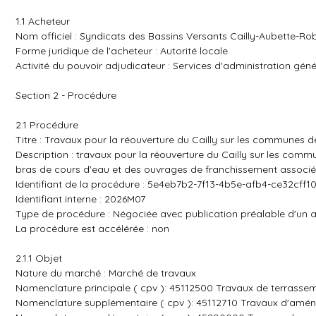
1.1 Acheteur
Nom officiel : Syndicats des Bassins Versants Cailly-Aubette-Ro
Forme juridique de l'acheteur : Autorité locale
Activité du pouvoir adjudicateur : Services d'administration géné
Section 2 - Procédure
2.1 Procédure
Titre : Travaux pour la réouverture du Cailly sur les communes 
Description : travaux pour la réouverture du Cailly sur les com
bras de cours d'eau et des ouvrages de franchissement associ
Identifiant de la procédure : 5e4eb7b2-7f13-4b5e-afb4-ce32cff1
Identifiant interne : 2026M07
Type de procédure : Négociée avec publication préalable d'un a
La procédure est accélérée : non
2.1.1 Objet
Nature du marché : Marché de travaux
Nomenclature principale ( cpv ): 45112500 Travaux de terrasse
Nomenclature supplémentaire ( cpv ): 45112710 Travaux d'amé