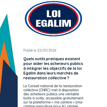
Publié le 22/07/2026
Publié 
Quels outils pratiques existent
L'ache
pour aider les acheteurs publics
attrib
à intégrer les objectifs de la loi
offre 
Egalim dans leurs marchés de
exact
restauration collective ?
spécif
prévue
Le Conseil national de la restauration
consul
collective (CNRC) met à disposition
des acheteurs publics une véritable
Le Cons
boîte à outils, accessible gratuitement
décisio
sur la plateforme « ma cantine » (ma-
strict 
cantine.agriculture.gouv.fr), pilotée