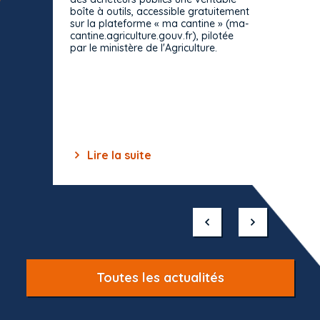
Le Cons
boîte à outils, accessible gratuitement
décisio
sur la plateforme « ma cantine » (ma-
strict 
cantine.agriculture.gouv.fr), pilotée
: le rè
par le ministère de l'Agriculture.
s'impos
toutes 
celles-
dépourv
des off
Lire la suite
Lir
Item
1
of
10
Toutes les actualités