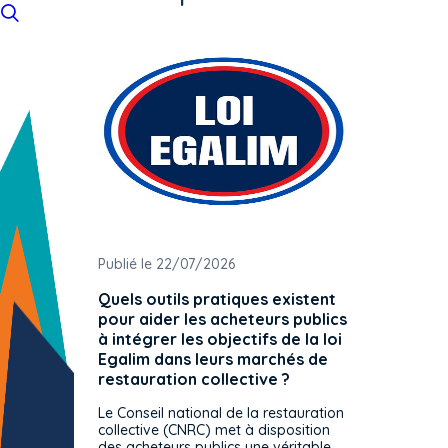
Publié le 22/07/2026
Publié 
Quels outils pratiques existent
L'ache
pour aider les acheteurs publics
attrib
à intégrer les objectifs de la loi
offre 
Egalim dans leurs marchés de
exact
restauration collective ?
spécif
prévue
Le Conseil national de la restauration
consul
collective (CNRC) met à disposition
des acheteurs publics une véritable