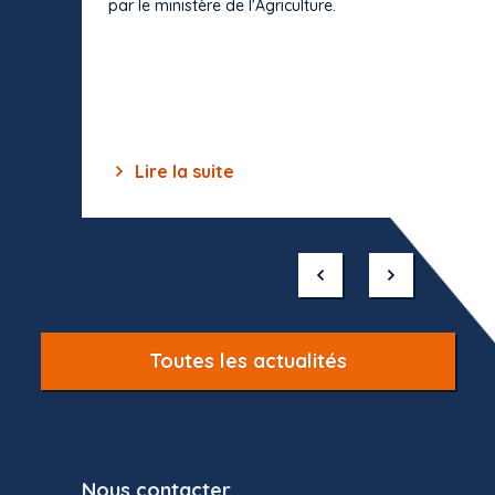
par le ministère de l'Agriculture.
s'impos
toutes 
celles-
dépourv
des off
Lire la suite
Lir
Item
1
of
10
Toutes les actualités
Nous contacter