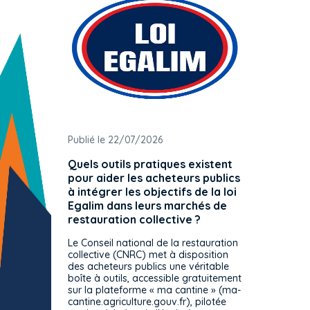
Publié le 22/07/2026
Publié 
Quels outils pratiques existent
L'ache
pour aider les acheteurs publics
attrib
à intégrer les objectifs de la loi
offre 
Egalim dans leurs marchés de
exact
restauration collective ?
spécif
prévue
Le Conseil national de la restauration
consul
collective (CNRC) met à disposition
des acheteurs publics une véritable
Le Cons
boîte à outils, accessible gratuitement
décisio
sur la plateforme « ma cantine » (ma-
strict 
cantine.agriculture.gouv.fr), pilotée
: le rè