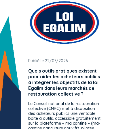
Publié le 22/07/2026
Publié 
Quels outils pratiques existent
L'ache
pour aider les acheteurs publics
attrib
à intégrer les objectifs de la loi
offre 
Egalim dans leurs marchés de
exact
restauration collective ?
spécif
prévue
Le Conseil national de la restauration
consul
collective (CNRC) met à disposition
des acheteurs publics une véritable
Le Cons
boîte à outils, accessible gratuitement
décisio
sur la plateforme « ma cantine » (ma-
strict 
cantine.agriculture.gouv.fr), pilotée