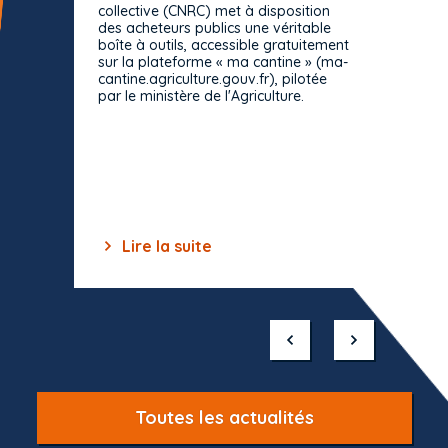
consul
collective (CNRC) met à disposition
des acheteurs publics une véritable
Le Cons
boîte à outils, accessible gratuitement
décisio
sur la plateforme « ma cantine » (ma-
strict 
cantine.agriculture.gouv.fr), pilotée
: le rè
par le ministère de l'Agriculture.
s'impos
toutes 
celles-
dépourv
des off
Lire la suite
Lir
Item
1
of
10
Toutes les actualités