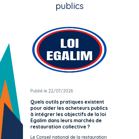
publics
Publié le 22/07/2026
Publié 
Quels outils pratiques existent
L'ache
pour aider les acheteurs publics
attrib
à intégrer les objectifs de la loi
offre 
Egalim dans leurs marchés de
exact
restauration collective ?
spécif
prévue
Le Conseil national de la restauration