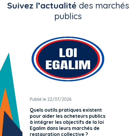
Suivez l’actualité
des marchés
publics
Publié le 22/07/2026
Publié 
Quels outils pratiques existent
L'ache
pour aider les acheteurs publics
attrib
à intégrer les objectifs de la loi
offre 
Egalim dans leurs marchés de
exact
restauration collective ?
spécif