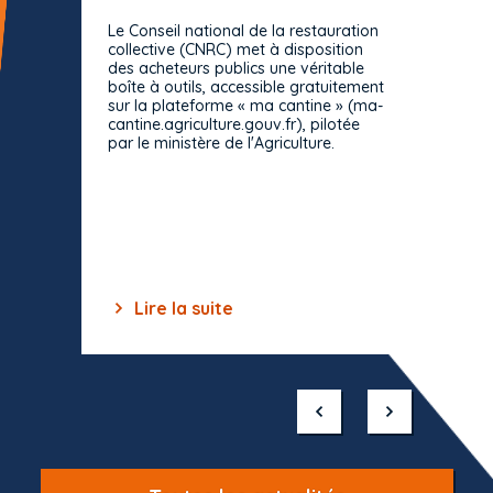
prévue
Le Conseil national de la restauration
consul
collective (CNRC) met à disposition
des acheteurs publics une véritable
Le Cons
boîte à outils, accessible gratuitement
décisio
sur la plateforme « ma cantine » (ma-
strict 
cantine.agriculture.gouv.fr), pilotée
: le rè
par le ministère de l'Agriculture.
s'impos
toutes 
celles-
dépourv
des off
Lire la suite
Lir
Item
1
of
10