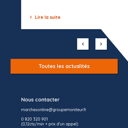
Lire la suite
Lir
Item
1
of
10
Toutes les actualités
Nous contacter
marchesonline@groupemoniteur.fr
0 820 320 901
(0,12cts/min + prix d’un appel)