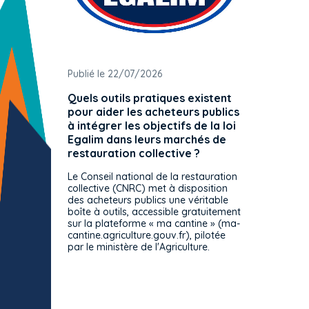
Publié le 22/07/2026
Publié 
Quels outils pratiques existent
L'ache
pour aider les acheteurs publics
attrib
à intégrer les objectifs de la loi
offre 
Egalim dans leurs marchés de
exact
restauration collective ?
spécif
prévue
Le Conseil national de la restauration
consul
collective (CNRC) met à disposition
des acheteurs publics une véritable
Le Cons
boîte à outils, accessible gratuitement
décisio
sur la plateforme « ma cantine » (ma-
strict 
cantine.agriculture.gouv.fr), pilotée
: le rè
par le ministère de l'Agriculture.
s'impos
toutes 
celles-
dépourv
des off