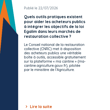
Publié le 22/07/2026
Publié 
Quels outils pratiques existent
L'ache
pour aider les acheteurs publics
attrib
à intégrer les objectifs de la loi
offre 
Egalim dans leurs marchés de
exact
restauration collective ?
spécif
prévue
Le Conseil national de la restauration
consul
collective (CNRC) met à disposition
des acheteurs publics une véritable
Le Cons
boîte à outils, accessible gratuitement
décisio
sur la plateforme « ma cantine » (ma-
strict 
cantine.agriculture.gouv.fr), pilotée
: le rè
par le ministère de l'Agriculture.
s'impos
toutes 
celles-
dépourv
des off
Lire la suite
Lir