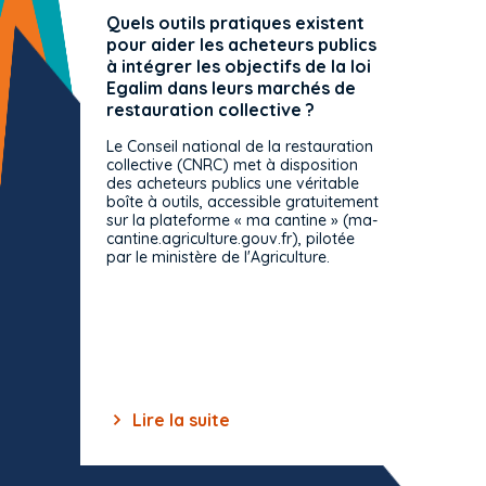
Quels outils pratiques existent
L'ache
pour aider les acheteurs publics
attrib
à intégrer les objectifs de la loi
offre 
Egalim dans leurs marchés de
exact
restauration collective ?
spécif
prévue
Le Conseil national de la restauration
consul
collective (CNRC) met à disposition
des acheteurs publics une véritable
Le Cons
boîte à outils, accessible gratuitement
décisio
sur la plateforme « ma cantine » (ma-
strict 
cantine.agriculture.gouv.fr), pilotée
: le rè
par le ministère de l'Agriculture.
s'impos
toutes 
celles-
dépourv
des off
Lire la suite
Lir
Item