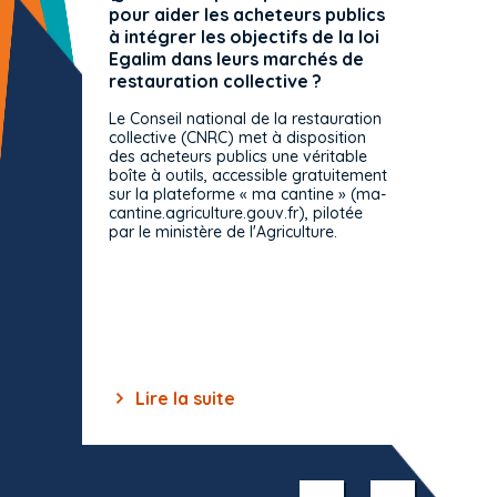
pour aider les acheteurs publics
attrib
à intégrer les objectifs de la loi
offre 
Egalim dans leurs marchés de
exact
restauration collective ?
spécif
prévue
Le Conseil national de la restauration
consul
collective (CNRC) met à disposition
des acheteurs publics une véritable
Le Cons
boîte à outils, accessible gratuitement
décisio
sur la plateforme « ma cantine » (ma-
strict 
cantine.agriculture.gouv.fr), pilotée
: le rè
par le ministère de l'Agriculture.
s'impos
toutes 
celles-
dépourv
des off
Lire la suite
Lir
Item
1