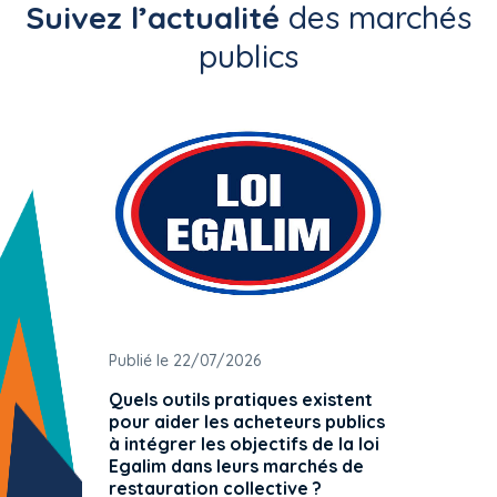
Suivez l’actualité
des marchés
publics
Publié le 22/07/2026
Publié 
Quels outils pratiques existent
L'ache
pour aider les acheteurs publics
attrib
à intégrer les objectifs de la loi
offre 
Egalim dans leurs marchés de
exact
restauration collective ?
spécif