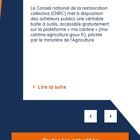
prévue
Le Conseil national de la restauration
consul
collective (CNRC) met à disposition
des acheteurs publics une véritable
Le Cons
boîte à outils, accessible gratuitement
décisio
sur la plateforme « ma cantine » (ma-
strict 
cantine.agriculture.gouv.fr), pilotée
: le rè
par le ministère de l'Agriculture.
s'impos
toutes 
celles-
dépourv
des off
Lire la suite
Lir
Item
1
of
10