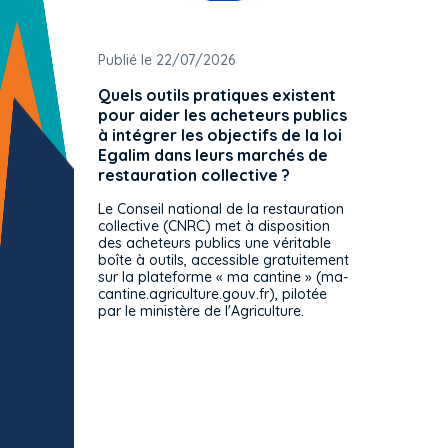
Publié le 22/07/2026
Publié 
Quels outils pratiques existent
L'ache
pour aider les acheteurs publics
attrib
à intégrer les objectifs de la loi
offre 
Egalim dans leurs marchés de
exact
restauration collective ?
spécif
prévue
Le Conseil national de la restauration
consul
collective (CNRC) met à disposition
des acheteurs publics une véritable
Le Cons
boîte à outils, accessible gratuitement
décisio
sur la plateforme « ma cantine » (ma-
strict 
cantine.agriculture.gouv.fr), pilotée
: le rè
par le ministère de l'Agriculture.
s'impos
toutes 
celles-
dépourv
des off