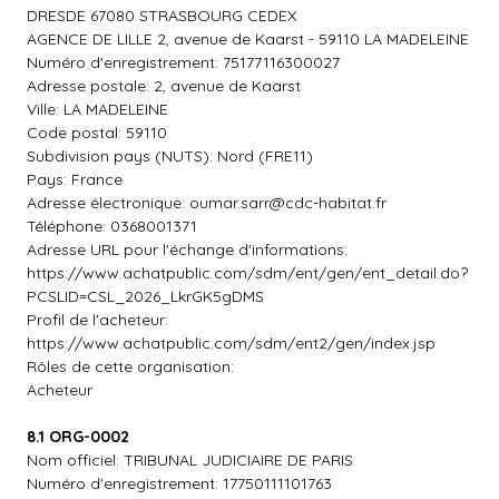
DRESDE 67080 STRASBOURG CEDEX
AGENCE DE LILLE 2, avenue de Kaarst - 59110 LA MADELEINE
Numéro d'enregistrement: 75177116300027
Adresse postale: 2, avenue de Kaarst
Ville: LA MADELEINE
Code postal: 59110
Subdivision pays (NUTS): Nord (FRE11)
Pays: France
Adresse électronique:
oumar.sarr@cdc-habitat.fr
Téléphone: 0368001371
Adresse URL pour l'échange d'informations:
https://www.achatpublic.com/sdm/ent/gen/ent_detail.do?
PCSLID=CSL_2026_LkrGK5gDMS
Profil de l'acheteur:
https://www.achatpublic.com/sdm/ent2/gen/index.jsp
Rôles de cette organisation:
Acheteur
8.1 ORG-0002
Nom officiel: TRIBUNAL JUDICIAIRE DE PARIS
Numéro d'enregistrement: 17750111101763