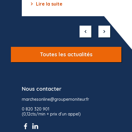
Lire la suite
Lir
Item
1
of
10
Toutes les actualités
Nous contacter
marchesonline@groupemoniteur.fr
0 820 320 901
(0,12cts/min + prix d’un appel)