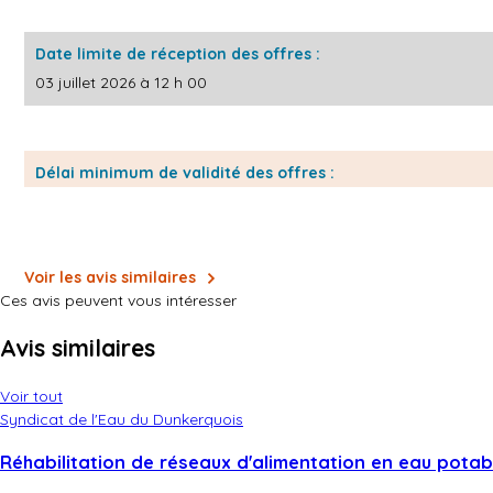
Date limite de réception des offres :
03 juillet 2026 à 12 h 00
Délai minimum de validité des offres :
120 jours à compter de la date limite de réception des offres.
Numéro de référence attribué par le pouvoir adjudicateur / l'enti
Voir les avis similaires
Date d'envoi du présent avis à la publication :
Ces avis peuvent vous intéresser
05 juin 2026
Avis similaires
Voir tout
Syndicat de l'Eau du Dunkerquois
Réhabilitation de réseaux d'alimentation en eau potabl