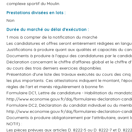
complexe sportif du Moulin.
Prestations divisées en lots :
Non
Durée du marché ou délai d'exécution :
1 mois à compter de la notification du marché
Les candidatures et offres seront entièrement rédigées en lang
Justifications à produire quant aux qualités et capacités du can
Documents à produire à l'appui des candidatures par le candidat
Déclaration concernant le chiffre d'affaires global et le chiffre 
au cours des trois derniers exercices disponibles.
Présentation d'une liste des travaux exécutés au cours des cinq
les plus importants. Ces attestations indiquent le montant, l'époq
règles de l'art et menés régulièrement à bonne fin
Formulaire DC1, Lettre de candidature - Habilitation du mandatair
http://www.economie.gouv.fr/daj/formulaires-declaration-cand
Formulaire DC2, Déclaration du candidat individuel ou du membr
http://www.economie.gouv.fr/daj/formulaires-declaration-cand
Documents à produire obligatoirement par l'attributaire, avant l
NOTI1) :
Les pièces prévues aux articles D. 8222-5 ou D. 8222-7 et D. 822