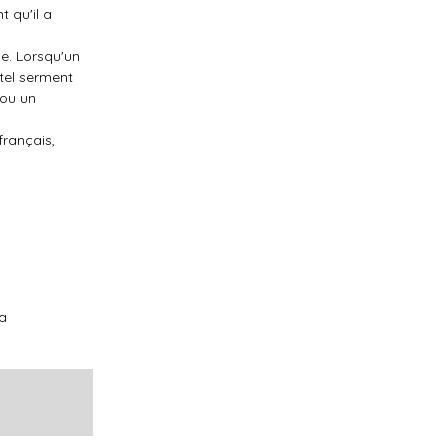
t qu'il a
ne. Lorsqu'un
 tel serment
 ou un
français,
la