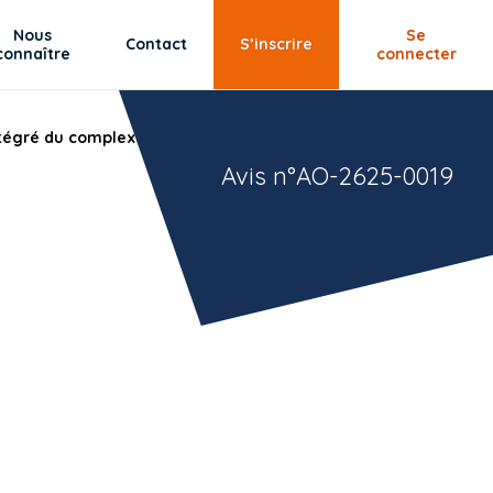
Nous
Se
Contact
S’inscrire
connaître
connecter
tégré du complexe sportif du Moulin
Avis n°AO-2625-0019