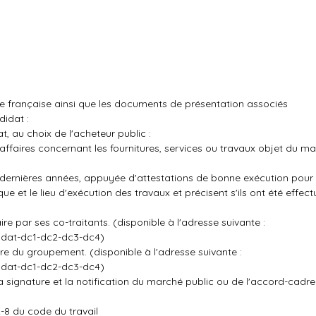
ue française ainsi que les documents de présentation associés
didat :
, au choix de l'acheteur public :
d'affaires concernant les fournitures, services ou travaux objet du ma
 dernières années, appuyée d'attestations de bonne exécution pour 
ue et le lieu d'exécution des travaux et précisent s'ils ont été effect
e par ses co-traitants. (disponible à l'adresse suivante :
idat-dc1-dc2-dc3-dc4
)
e du groupement. (disponible à l'adresse suivante :
idat-dc1-dc2-dc3-dc4
)
a signature et la notification du marché public ou de l'accord-cadre
2-8 du code du travail