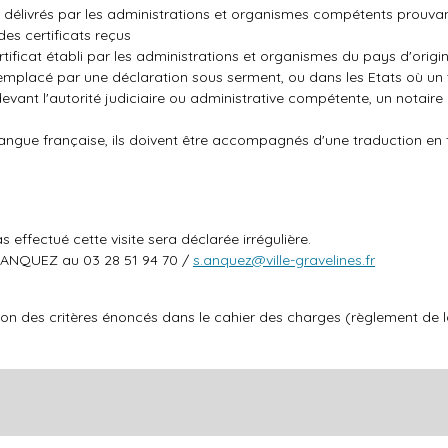
cats délivrés par les administrations et organismes compétents prouvan
des certificats reçus
certificat établi par les administrations et organismes du pays d'origi
re remplacé par une déclaration sous serment, ou dans les Etats où un
 devant l'autorité judiciaire ou administrative compétente, un notaire
langue française, ils doivent être accompagnés d'une traduction en 
as effectué cette visite sera déclarée irrégulière.
n ANQUEZ au 03 28 51 94 70 /
s.anquez@ville-gravelines.fr
n des critères énoncés dans le cahier des charges (règlement de 