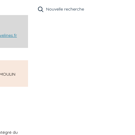
Nouvelle recherche
elines.fr
 MOULIN
ntégré du