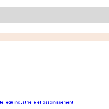
té adjudicatrice : 314
e, eau industrielle et assainissement.