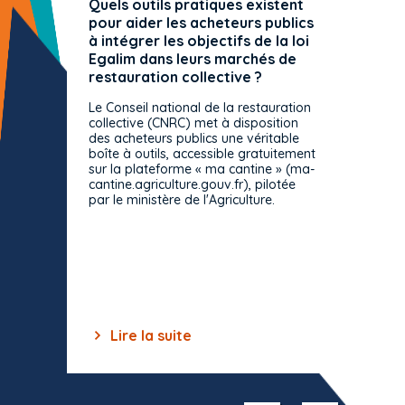
Quels outils pratiques existent
L'ache
pour aider les acheteurs publics
attrib
à intégrer les objectifs de la loi
offre 
Egalim dans leurs marchés de
exact
restauration collective ?
spécif
prévue
Le Conseil national de la restauration
consul
collective (CNRC) met à disposition
des acheteurs publics une véritable
Le Cons
boîte à outils, accessible gratuitement
décisio
sur la plateforme « ma cantine » (ma-
strict 
cantine.agriculture.gouv.fr), pilotée
: le rè
par le ministère de l'Agriculture.
s'impos
toutes 
celles-
dépourv
des off
Lire la suite
Lir
Item
1