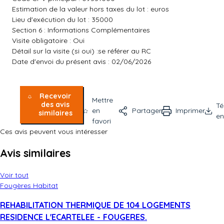
Estimation de la valeur hors taxes du lot : euros
Lieu d'exécution du lot : 35000
Section 6 : Informations Complémentaires
Visite obligatoire : Oui
Détail sur la visite (si oui) :se référer au RC
Date d'envoi du présent avis : 02/06/2026
Recevoir
Mettre
des avis
Té
en
Partager
Imprimer
similaires
en
favori
Ces avis peuvent vous intéresser
Avis similaires
Voir tout
Fougères Habitat
REHABILITATION THERMIQUE DE 104 LOGEMENTS
RESIDENCE L'ECARTELEE - FOUGERES.