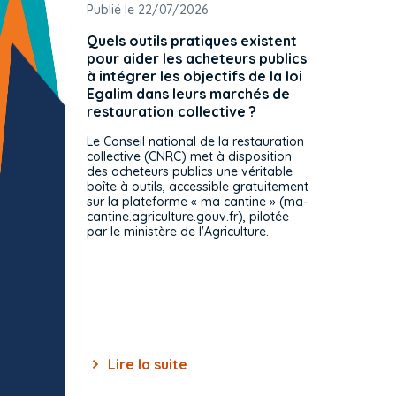
Publié le 22/07/2026
Publié 
Quels outils pratiques existent
L'ache
pour aider les acheteurs publics
attrib
à intégrer les objectifs de la loi
offre 
Egalim dans leurs marchés de
exact
restauration collective ?
spécif
prévue
Le Conseil national de la restauration
consul
collective (CNRC) met à disposition
des acheteurs publics une véritable
Le Cons
boîte à outils, accessible gratuitement
décisio
sur la plateforme « ma cantine » (ma-
strict 
cantine.agriculture.gouv.fr), pilotée
: le rè
par le ministère de l'Agriculture.
s'impos
toutes 
celles-
dépourv
des off
Lire la suite
Lir