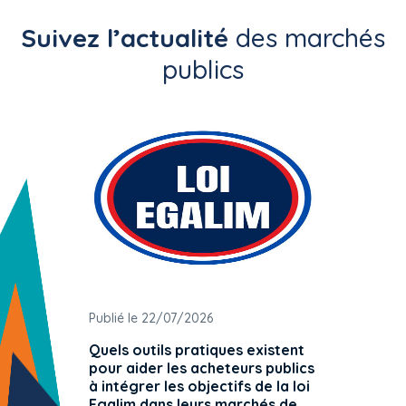
Suivez l’actualité
des marchés
publics
Publié le 22/07/2026
Publié 
Quels outils pratiques existent
L'ache
pour aider les acheteurs publics
attrib
à intégrer les objectifs de la loi
offre 
Egalim dans leurs marchés de
exact