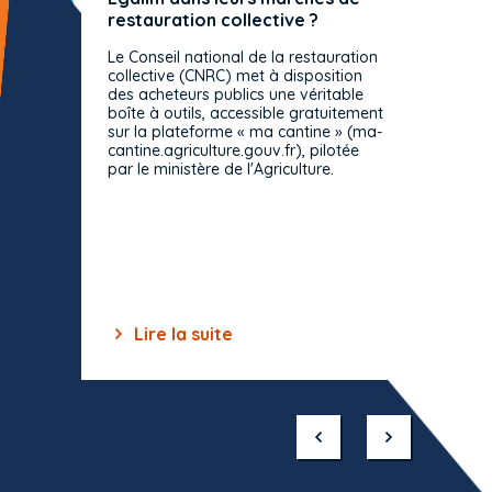
restauration collective ?
spécif
prévue
Le Conseil national de la restauration
consul
collective (CNRC) met à disposition
des acheteurs publics une véritable
Le Cons
boîte à outils, accessible gratuitement
décisio
sur la plateforme « ma cantine » (ma-
strict 
cantine.agriculture.gouv.fr), pilotée
: le rè
par le ministère de l'Agriculture.
s'impos
toutes 
celles-
dépourv
des off
Lire la suite
Lir
Item
1
of
10