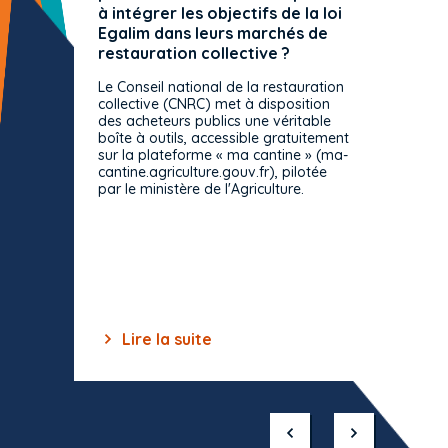
à intégrer les objectifs de la loi
offre 
Egalim dans leurs marchés de
exact
restauration collective ?
spécif
prévue
Le Conseil national de la restauration
consul
collective (CNRC) met à disposition
des acheteurs publics une véritable
Le Cons
boîte à outils, accessible gratuitement
décisio
sur la plateforme « ma cantine » (ma-
strict 
cantine.agriculture.gouv.fr), pilotée
: le rè
par le ministère de l'Agriculture.
s'impos
toutes 
celles-
dépourv
des off
Lire la suite
Lir
Item
1
of