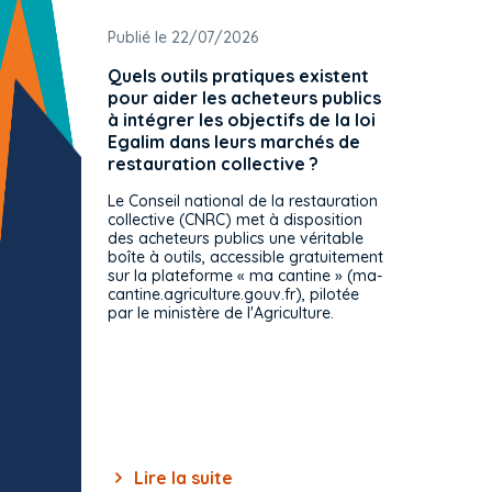
Publié le 22/07/2026
Publié 
Quels outils pratiques existent
L'ache
pour aider les acheteurs publics
attrib
à intégrer les objectifs de la loi
offre 
Egalim dans leurs marchés de
exact
restauration collective ?
spécif
prévue
Le Conseil national de la restauration
consul
collective (CNRC) met à disposition
des acheteurs publics une véritable
Le Cons
boîte à outils, accessible gratuitement
décisio
sur la plateforme « ma cantine » (ma-
strict 
cantine.agriculture.gouv.fr), pilotée
: le rè
par le ministère de l'Agriculture.
s'impos
toutes 
celles-
dépourv
des off
Lire la suite
Lir