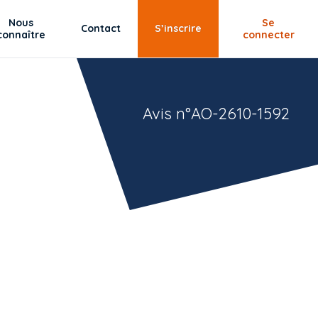
Nous
Se
Contact
S’inscrire
connaître
connecter
Avis n°AO-2610-1592