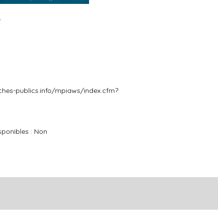
e
hes-publics.info/mpiaws/index.cfm?
ponibles : Non