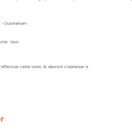
0 - Ouistreham
rché : Non
'effectuer cette visite, ils devront s'adresser à :
er