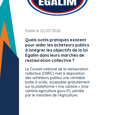
Publié le 22/07/2026
Publié 
Quels outils pratiques existent
L'ache
pour aider les acheteurs publics
attrib
à intégrer les objectifs de la loi
offre 
Egalim dans leurs marchés de
exact
restauration collective ?
spécif
prévue
Le Conseil national de la restauration
consul
collective (CNRC) met à disposition
des acheteurs publics une véritable
Le Cons
boîte à outils, accessible gratuitement
décisio
sur la plateforme « ma cantine » (ma-
strict 
cantine.agriculture.gouv.fr), pilotée
: le rè
par le ministère de l'Agriculture.
s'impos
toutes 
celles-
dépourv
des off