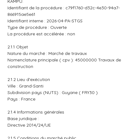
KAMPU.
Identifiant de la procédure : c79f1760-d32c-4e30-94a7-
866915ae5e61
Identifiant interne : 2026-04-PA-STGS
Type de procédure : Ouverte
La procédure est accélérée : non
2.1.1 Objet
Nature du marché : Marché de travaux
Nomenclature principale ( cpv ): 45000000 Travaux de
construction
2.1.2 Lieu d'exécution
Ville : Grand-Santi
Subdivision pays (NUTS) : Guyane ( FRY30 )
Pays : France
2.1.4 Informations générales
Base juridique :
Directive 2014/24/UE
2.1.5 Conditions du marché public