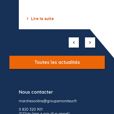
Lire la suite
Lir
Item
1
of
10
Toutes les actualités
Nous contacter
marchesonline@groupemoniteur.fr
0 820 320 901
(0,12cts/min + prix d’un appel)